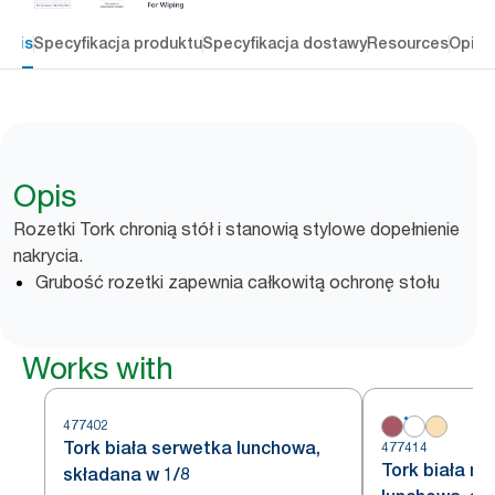
Opis
Specyfikacja produktu
Specyfikacja dostawy
Resources
Opini
Opis
Rozetki Tork chronią stół i stanowią stylowe dopełnienie
nakrycia.
Grubość rozetki zapewnia całkowitą ochronę stołu
Works with
477402
Tork biała serwetka lunchowa,
477414
Tork biała m
składana w 1/8