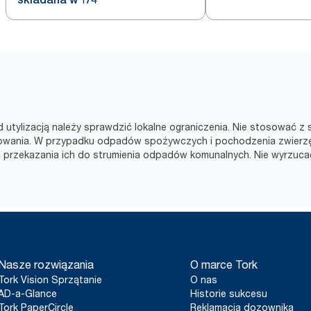
 utylizacją należy sprawdzić lokalne ograniczenia. Nie stosować z
stowania. W przypadku odpadów spożywczych i pochodzenia zwie
ć przekazania ich do strumienia odpadów komunalnych. Nie wyrzuca
Nasze rozwiązania
O marce Tork
Tork Vision Sprzątanie
O nas
AD-a-Glance
Historie sukcesu
Tork PaperCircle
Reklamacja dozownika