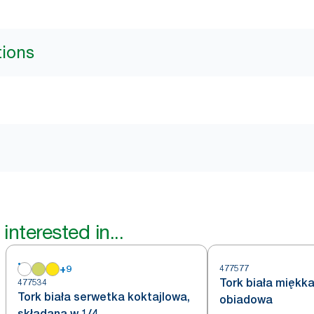
tions
interested in...
+
9
477577
Tork biała miękk
477534
Tork biała serwetka koktajlowa,
obiadowa
składana w 1/4