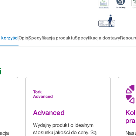
 korzyści
Opis
Specyfikacja produktu
Specyfikacja dostawy
Resour
i
Advanced
Kol
pra
Wydajny produkt o idealnym
stosunku jakości do ceny. Są
zacja
Nasz