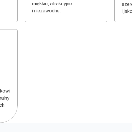
miękkie, atrakcyjne
szer
i niezawodne.
i jak
ukowi
ealny
ch