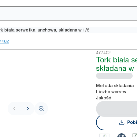
rk biała serwetka lunchowa, składana w 1/8
7402
477402
Tork biała 
składana w 
Metoda składania
Liczba warstw
Jakość
Pobi