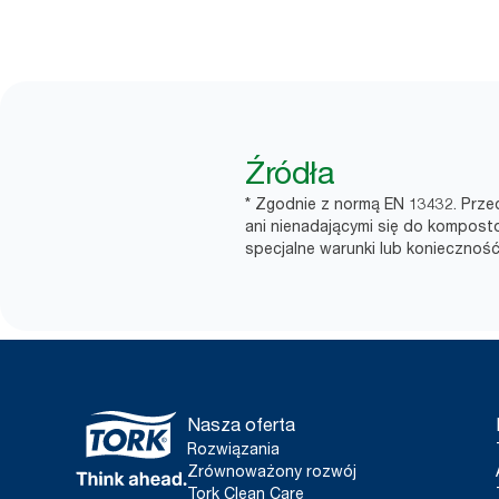
Źródła
* Zgodnie z normą EN 13432. Przed
ani nienadającymi się do kompo
specjalne warunki lub koniecznoś
Nasza oferta
Rozwiązania
Zrównoważony rozwój
Tork Clean Care