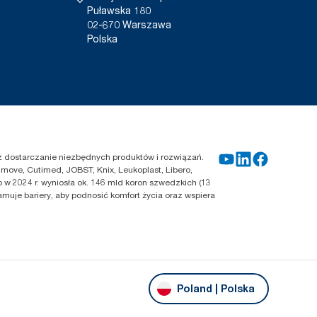
Puławska 180
02-670 Warszawa
Polska
zez dostarczanie niezbędnych produktów i rozwiązań.
move, Cutimed, JOBST, Knix, Leukoplast, Libero,
 w 2024 r. wyniosła ok. 146 mld koron szwedzkich (13
amuje bariery, aby podnosić komfort życia oraz wspiera
Poland | Polska