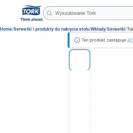
/
/
/
/
Home
Serwetki i produkty do nakrycia stołu
Wkłady
Serwetki
To
Ten produkt zastępuje
47
1 of 6