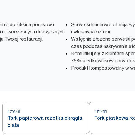
lnie do lekkich posiłków i
Serwetki lunchowe oferują wy
u nowoczesnych i klasycznych
i właściwy rozmiar
u Twojej restauracji.
Wstępnie złożone serwetki p
czas podczas nakrywania st
Komunikuj się z klientami sp
75% użytkowników serwetek c
Produkt kompostowalny w w
470246
474455
Tork papierowa rozetka okrągła
Tork piaskowa ro
biała