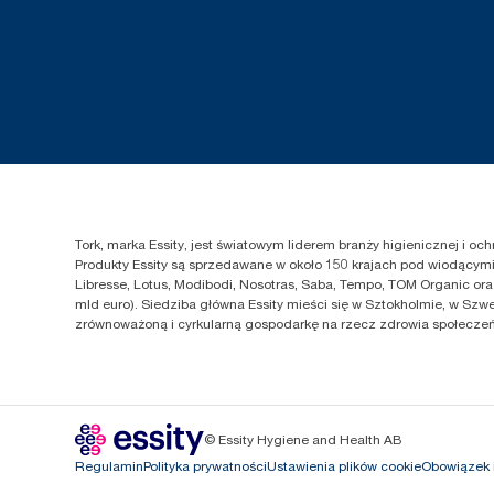
Tork, marka Essity, jest światowym liderem branży higienicznej i o
Produkty Essity są sprzedawane w około 150 krajach pod wiodącymi 
Libresse, Lotus, Modibodi, Nosotras, Saba, Tempo, TOM Organic ora
mld euro). Siedziba główna Essity mieści się w Sztokholmie, w Szwe
zrównoważoną i cyrkularną gospodarkę na rzecz zdrowia społeczeńs
© Essity Hygiene and Health AB
Regulamin
Polityka prywatności
Ustawienia plików cookie
Obowiązek 