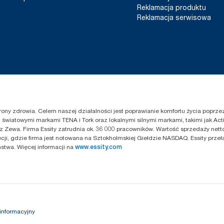
Reklamacja produktu
Reklamacja serwisowa
chrony zdrowia. Celem naszej działalności jest poprawianie komfortu życia popr
światowymi markami TENA i Tork oraz lokalnymi silnymi markami, takimi jak Acti
z Zewa. Firma Essity zatrudnia ok. 36 000 pracowników. Wartość sprzedaży netto
cji, gdzie firma jest notowana na Sztokholmskiej Giełdzie NASDAQ. Essity przeł
twa. Więcej informacji na
www.essity.com
informacyjny