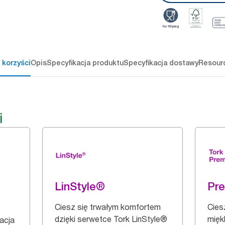
 korzyści
Opis
Specyfikacja produktu
Specyfikacja dostawy
Resour
i
LinStyle®
Pr
Ciesz się trwałym komfortem
Cies
dzięki serwetce Tork LinStyle®
mięk
zacja