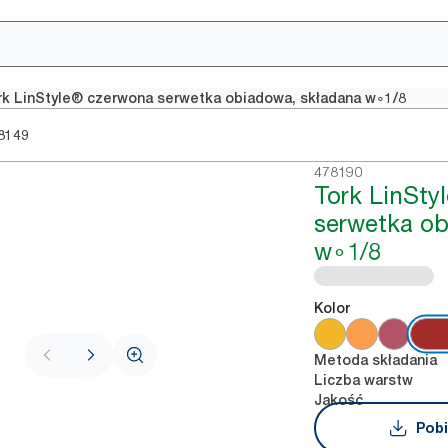
rk LinStyle® czerwona serwetka obiadowa, składana w∘1/8
8149
478190
Tork LinStyl
serwetka ob
w∘1/8
Kolor
Metoda składania
Liczba warstw
Jakość
Pobi