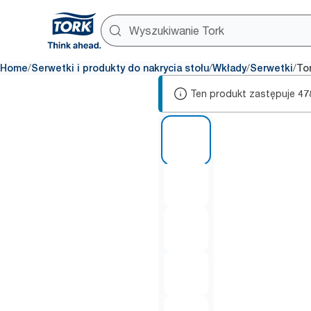
/
/
/
/
Home
Serwetki i produkty do nakrycia stołu
Wkłady
Serwetki
To
Ten produkt zastępuje
47
1 of 6