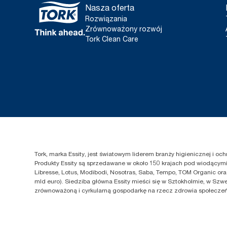
Nasza oferta
Rozwiązania
Zrównoważony rozwój
Tork Clean Care
Tork, marka Essity, jest światowym liderem branży higienicznej i o
Produkty Essity są sprzedawane w około 150 krajach pod wiodącymi 
Libresse, Lotus, Modibodi, Nosotras, Saba, Tempo, TOM Organic ora
mld euro). Siedziba główna Essity mieści się w Sztokholmie, w Szwe
zrównoważoną i cyrkularną gospodarkę na rzecz zdrowia społeczeńs