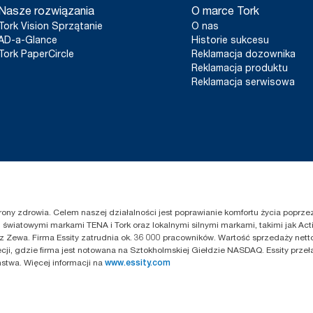
Nasze rozwiązania
O marce Tork
Tork Vision Sprzątanie
O nas
AD-a-Glance
Historie sukcesu
Tork PaperCircle
Reklamacja dozownika
Reklamacja produktu
Reklamacja serwisowa
chrony zdrowia. Celem naszej działalności jest poprawianie komfortu życia popr
światowymi markami TENA i Tork oraz lokalnymi silnymi markami, takimi jak Acti
z Zewa. Firma Essity zatrudnia ok. 36 000 pracowników. Wartość sprzedaży netto
cji, gdzie firma jest notowana na Sztokholmskiej Giełdzie NASDAQ. Essity przeł
twa. Więcej informacji na
www.essity.com