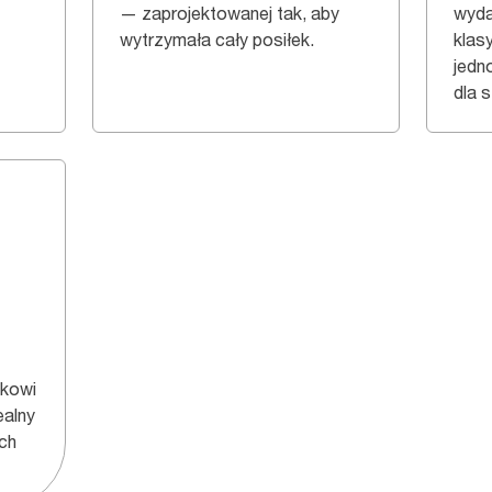
— zaprojektowanej tak, aby
wyda
wytrzymała cały posiłek.
klas
jedn
dla s
ukowi
ealny
ch