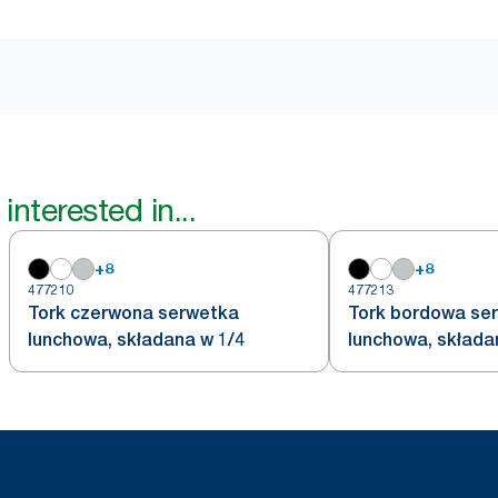
interested in...
+
8
+
8
477210
477213
Tork czerwona serwetka
Tork bordowa se
lunchowa, składana w 1/4
lunchowa, składa