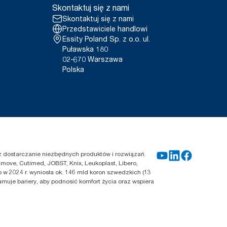
Skontaktuj się z nami
Skontaktuj się z nami
Przedstawiciele handlowi
Essity Poland Sp. z o.o. ul.
Puławska 180
02-670 Warszawa
Polska
zez dostarczanie niezbędnych produktów i rozwiązań.
move, Cutimed, JOBST, Knix, Leukoplast, Libero,
 w 2024 r. wyniosła ok. 146 mld koron szwedzkich (13
amuje bariery, aby podnosić komfort życia oraz wspiera