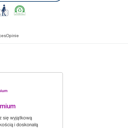
ces
Opinie
emium
z się wyjątkową
kością i doskonałą