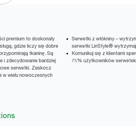
ści premium to doskonały
Serwetki z włókniny – wytrzy
sługą, gdzie liczy się dobre
serwetki LinStyle® wytrzymaj
przypominają tkaninę. Są
Komunikuj się z klientami sp
e i zdecydowanie bardziej
75% użytkowników serwetek c
erowe serwetki. Zaskocz
mi w wielu nowoczesnych
tions