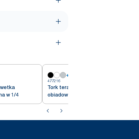
+
8
477216
4
rwetka
Tork terakotowa serwetka
na w 1/4
obiadowa