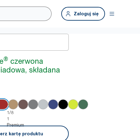
Zaloguj się
®
e
czerwona
iadowa, składana
1/8
1
Premium
erz kartę produktu