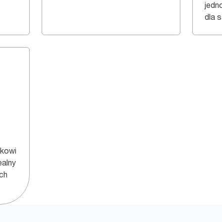
jedn
dla s
ukowi
ealny
ch