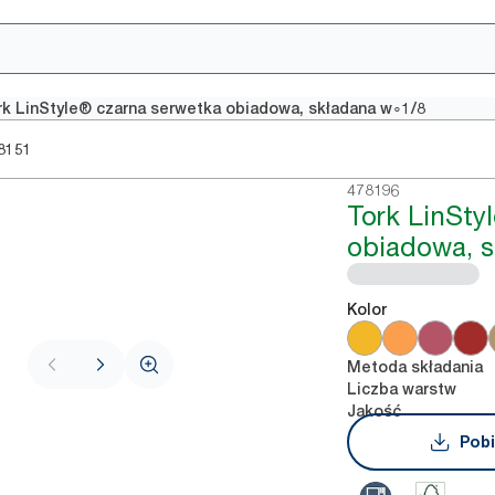
rk LinStyle® czarna serwetka obiadowa, składana w∘1/8
8151
478196
Tork LinStyl
obiadowa, 
Kolor
Metoda składania
Liczba warstw
Jakość
Pobi