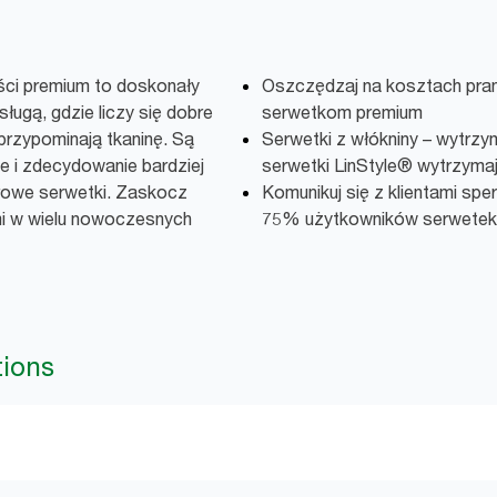
ści premium to doskonały
Oszczędzaj na kosztach pran
sługą, gdzie liczy się dobre
serwetkom premium
przypominają tkaninę. Są
Serwetki z włókniny – wytrzy
e i zdecydowanie bardziej
serwetki LinStyle® wytrzymaj
erowe serwetki. Zaskocz
Komunikuj się z klientami sp
mi w wielu nowoczesnych
75% użytkowników serwetek c
tions