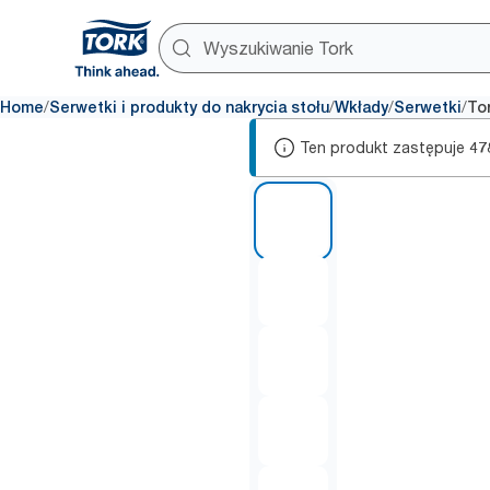
/
/
/
/
Home
Serwetki i produkty do nakrycia stołu
Wkłady
Serwetki
To
Ten produkt zastępuje
47
1 of 5