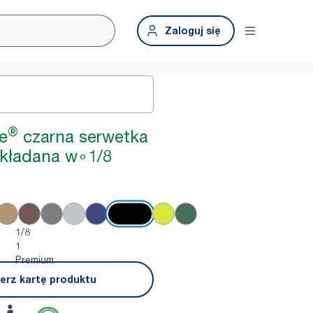
Zaloguj się
®
e
czarna serwetka
składana w∘1/8
1/8
1
Premium
erz kartę produktu