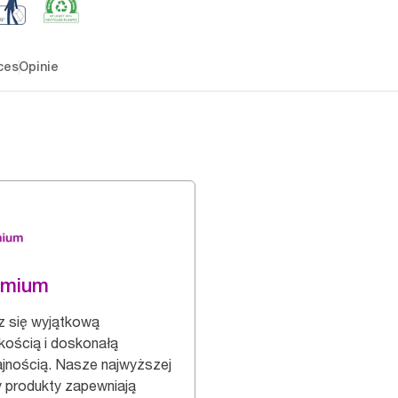
ces
Opinie
emium
z się wyjątkową
kością i doskonałą
jnością. Nasze najwyższej
y produkty zapewniają