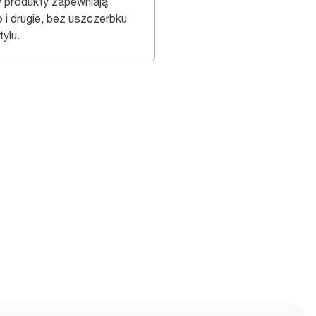
y produkty zapewniają
o i drugie, bez uszczerbku
tylu.