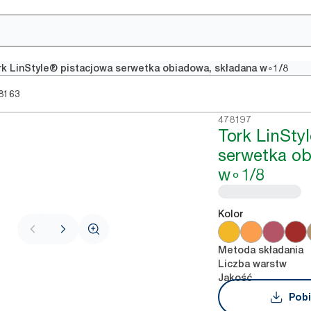
rk LinStyle® pistacjowa serwetka obiadowa, składana w∘1/8
8163
478197
Tork LinStyl
serwetka ob
w∘1/8
Kolor
Metoda składania
Liczba warstw
Jakość
Pobi