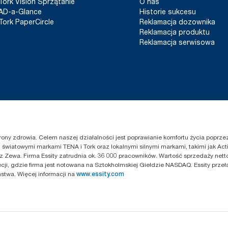
Tork Vision Sprzątanie
O nas
AD-a-Glance
Historie sukcesu
Tork PaperCircle
Reklamacja dozownika
Reklamacja produktu
Reklamacja serwisowa
chrony zdrowia. Celem naszej działalności jest poprawianie komfortu życia popr
światowymi markami TENA i Tork oraz lokalnymi silnymi markami, takimi jak Acti
z Zewa. Firma Essity zatrudnia ok. 36 000 pracowników. Wartość sprzedaży netto
cji, gdzie firma jest notowana na Sztokholmskiej Giełdzie NASDAQ. Essity przeł
twa. Więcej informacji na
www.essity.com