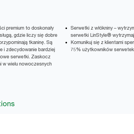
ści premium to doskonały
Serwetki z włókniny – wytrzy
sługą, gdzie liczy się dobre
serwetki LinStyle® wytrzymaj
przypominają tkaninę. Są
Komunikuj się z klientami sp
e i zdecydowanie bardziej
75% użytkowników serwetek c
erowe serwetki. Zaskocz
mi w wielu nowoczesnych
tions