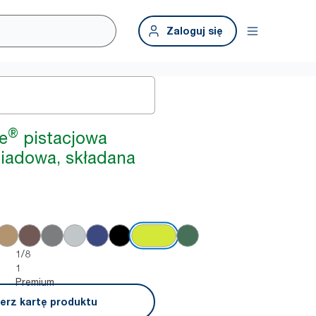
Zaloguj się
®
e
pistacjowa
iadowa, składana
1/8
1
Premium
erz kartę produktu