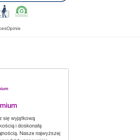
ces
Opinie
emium
z się wyjątkową
kością i doskonałą
jnością. Nasze najwyższej