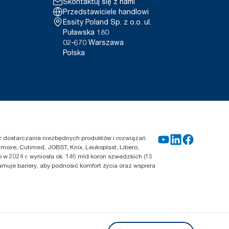
Skontaktuj się z nami
Przedstawiciele handlowi
Essity Poland Sp. z o.o. ul.
Puławska 180
02-670 Warszawa
Polska
zez dostarczanie niezbędnych produktów i rozwiązań.
move, Cutimed, JOBST, Knix, Leukoplast, Libero,
 w 2024 r. wyniosła ok. 146 mld koron szwedzkich (13
amuje bariery, aby podnosić komfort życia oraz wspiera