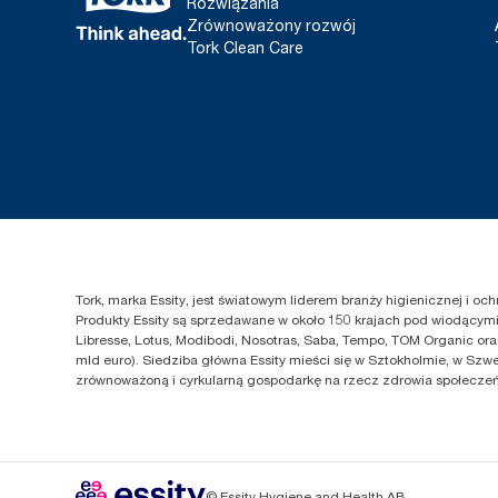
Rozwiązania
Zrównoważony rozwój
Tork Clean Care
Tork, marka Essity, jest światowym liderem branży higienicznej i o
Produkty Essity są sprzedawane w około 150 krajach pod wiodącymi 
Libresse, Lotus, Modibodi, Nosotras, Saba, Tempo, TOM Organic ora
mld euro). Siedziba główna Essity mieści się w Sztokholmie, w Szwe
zrównoważoną i cyrkularną gospodarkę na rzecz zdrowia społeczeńs
© Essity Hygiene and Health AB