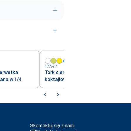
+
9
477827
4
serwetka
Tork ciemnozielona serwetka
dana w 1/4
koktajlowa, składana w 1/4
Skontaktuj się z nami