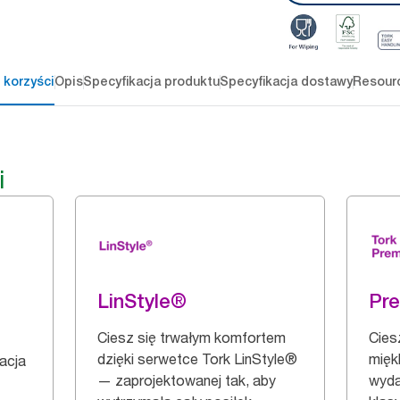
 korzyści
Opis
Specyfikacja produktu
Specyfikacja dostawy
Resour
i
LinStyle®
Pr
Ciesz się trwałym komfortem
Cies
dzięki serwetce Tork LinStyle®
mięk
zacja
— zaprojektowanej tak, aby
wyda