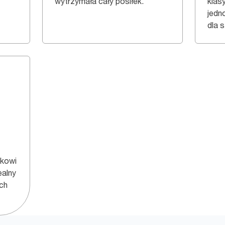
wytrzymała cały posiłek.
klas
jedn
dla s
ukowi
ealny
ch