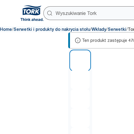
/
/
/
/
Home
Serwetki i produkty do nakrycia stołu
Wkłady
Serwetki
To
Ten produkt zastępuje
47
1 of 5