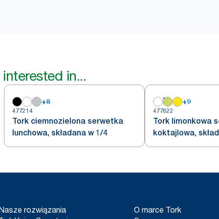
interested in...
+
8
+
9
477214
477822
Tork ciemnozielona serwetka
Tork limonkowa 
lunchowa, składana w 1/4
koktajlowa, skła
Nasze rozwiązania
O marce Tork