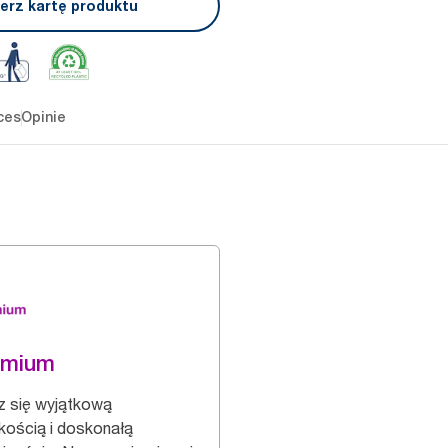
erz kartę produktu
ces
Opinie
emium
z się wyjątkową
kością i doskonałą