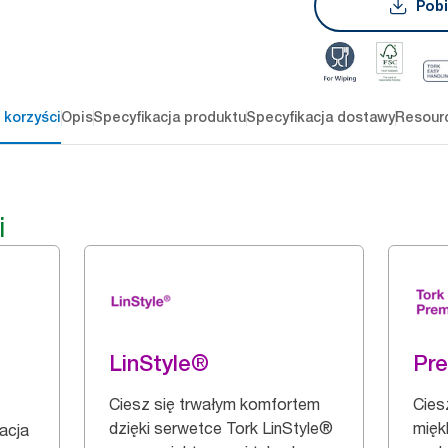
Pobi
 korzyści
Opis
Specyfikacja produktu
Specyfikacja dostawy
Resour
i
LinStyle®
Pr
Ciesz się trwałym komfortem
Cies
dzięki serwetce Tork LinStyle®
mięk
zacja