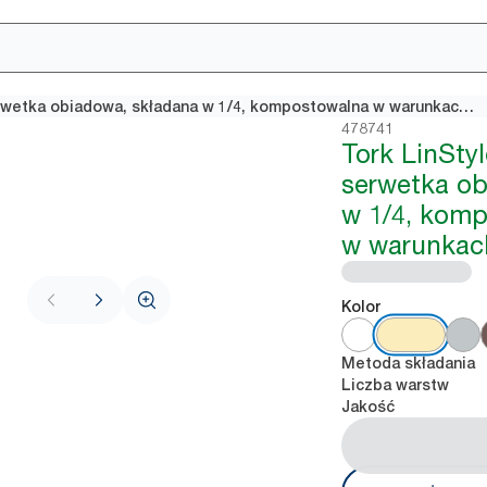
Tork LinStyle® szampańska serwetka obiadowa, składana w 1/4, kompostowalna w warunkach przemysłowych
478741
Tork LinStyl
serwetka ob
w 1/4, kom
w warunkac
Kolor
Metoda składania
Liczba warstw
Jakość