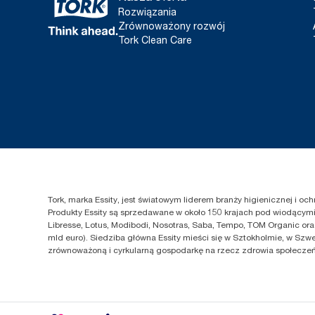
Rozwiązania
Zrównoważony rozwój
Tork Clean Care
Tork, marka Essity, jest światowym liderem branży higienicznej i o
Produkty Essity są sprzedawane w około 150 krajach pod wiodącymi 
Libresse, Lotus, Modibodi, Nosotras, Saba, Tempo, TOM Organic ora
mld euro). Siedziba główna Essity mieści się w Sztokholmie, w Szwe
zrównoważoną i cyrkularną gospodarkę na rzecz zdrowia społeczeńs