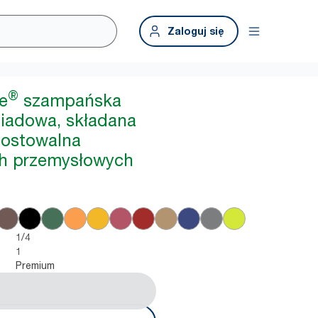
Zaloguj się
®
e
szampańska
iadowa, składana
postowalna
h przemysłowych
1/4
1
Premium