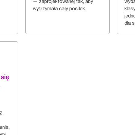
— zaprojektowanej tak, aby
wyda
wytrzymała cały posiłek.
klas
jedn
dla s
się
a
2.
enia.
ami