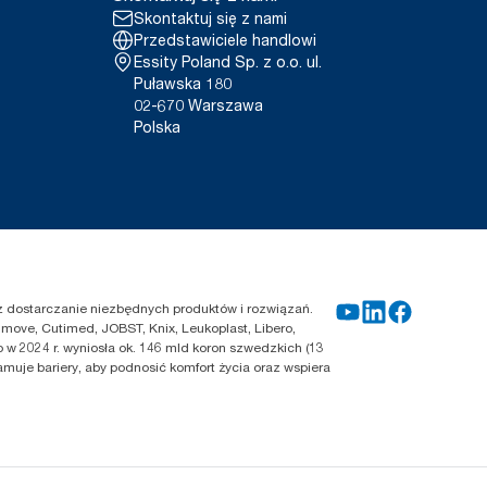
Skontaktuj się z nami
Przedstawiciele handlowi
Essity Poland Sp. z o.o. ul.
Puławska 180
02-670 Warszawa
Polska
zez dostarczanie niezbędnych produktów i rozwiązań.
move, Cutimed, JOBST, Knix, Leukoplast, Libero,
 w 2024 r. wyniosła ok. 146 mld koron szwedzkich (13
amuje bariery, aby podnosić komfort życia oraz wspiera