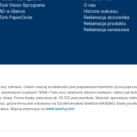
Tork Vision Sprzątanie
O nas
AD-a-Glance
Historie sukcesu
Tork PaperCircle
Reklamacja dozownika
Reklamacja produktu
Reklamacja serwisowa
chrony zdrowia. Celem naszej działalności jest poprawianie komfortu życia popr
światowymi markami TENA i Tork oraz lokalnymi silnymi markami, takimi jak Acti
z Zewa. Firma Essity zatrudnia ok. 36 000 pracowników. Wartość sprzedaży netto
cji, gdzie firma jest notowana na Sztokholmskiej Giełdzie NASDAQ. Essity przeł
twa. Więcej informacji na
www.essity.com