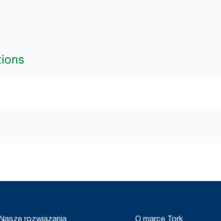
tions
Nasze rozwiązania
O marce Tork