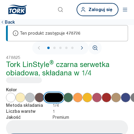
Zaloguj się
Back
Ten produkt zastępuje
478726
1 / 5
478825
®
Tork LinStyle
czarna serwetka
obiadowa, składana w 1/4
Kolor
1/4
Metoda składania
1
Liczba warstw
Premium
Jakość