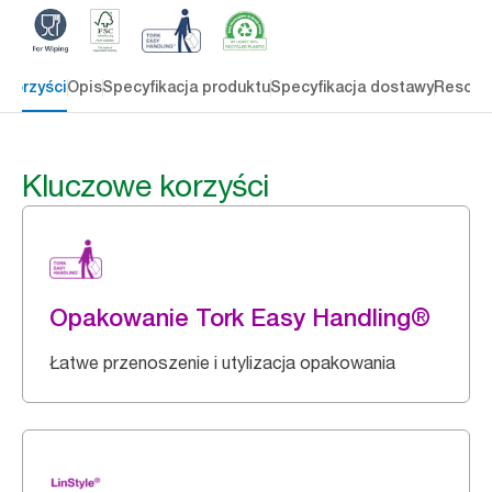
 korzyści
Opis
Specyfikacja produktu
Specyfikacja dostawy
Resour
Kluczowe korzyści
Opakowanie Tork Easy Handling®
Łatwe przenoszenie i utylizacja opakowania