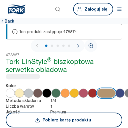
Zaloguj się
Back
Ten produkt zastępuje
478874
1 / 5
478887
®
Tork LinStyle
biszkoptowa
serwetka obiadowa
Kolor
1/4
Metoda składania
1
Liczba warstw
Premium
Jakość
Pobierz kartę produktu