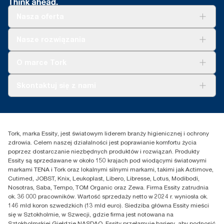
Nasza oferta
Rozwiązania
Nasze rozwiązania
Zrównoważony rozwój
Tork Clean Care
Tork Vision Sprzątanie
O marce Tork
AD-a-Glance
Tork PaperCircle
O nas
Skontaktuj się z nami
Historie sukcesu
Reklamacja dozownika
Skontaktuj się z nami
Reklamacja produktu
Przedstawiciele handlowi
Reklamacja serwisowa
Essity Poland Sp. z o.o. ul.
Tork, marka Essity, jest światowym liderem branży higienicznej i ochrony
Puławska 180
zdrowia. Celem naszej działalności jest poprawianie komfortu życia
02-670 Warszawa
poprzez dostarczanie niezbędnych produktów i rozwiązań. Produkty
Polska
Essity są sprzedawane w około 150 krajach pod wiodącymi światowymi
markami TENA i Tork oraz lokalnymi silnymi markami, takimi jak Actimove,
Cutimed, JOBST, Knix, Leukoplast, Libero, Libresse, Lotus, Modibodi,
Nosotras, Saba, Tempo, TOM Organic oraz Zewa. Firma Essity zatrudnia
ok. 36 000 pracowników. Wartość sprzedaży netto w 2024 r. wyniosła ok.
146 mld koron szwedzkich (13 mld euro). Siedziba główna Essity mieści
się w Sztokholmie, w Szwecji, gdzie firma jest notowana na
Sztokholmskiej Giełdzie NASDAQ. Essity przełamuje bariery, aby podnosić