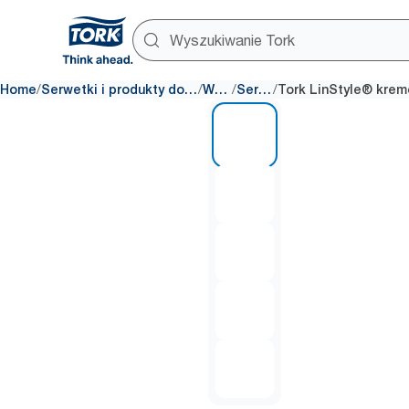
/
/
/
/
Home
Serwetki i produkty do nakrycia stołu
Wkłady
Serwetki
1 of 5