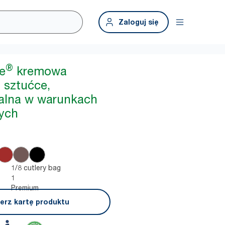
Zaloguj się
®
e
kremowa
 sztućce,
lna w warunkach
ych
1/8 cutlery bag
1
Premium
erz kartę produktu