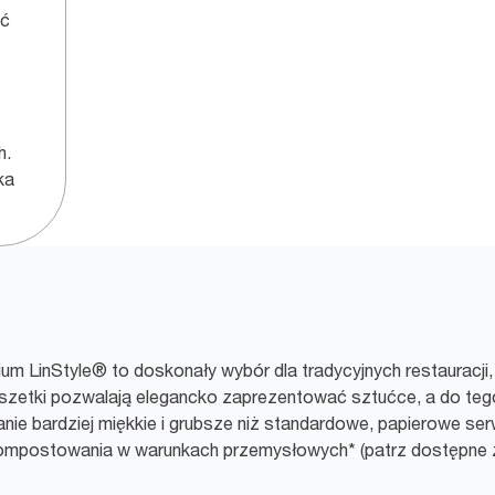
eć
h.
ka
m LinStyle® to doskonały wybór dla tradycyjnych restauracji, 
szetki pozwalają elegancko zaprezentować sztućce, a do tego
ie bardziej miękkie i grubsze niż standardowe, papierowe ser
 kompostowania w warunkach przemysłowych* (patrz dostępne 