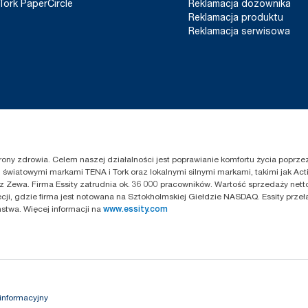
Tork PaperCircle
Reklamacja dozownika
Reklamacja produktu
Reklamacja serwisowa
chrony zdrowia. Celem naszej działalności jest poprawianie komfortu życia popr
światowymi markami TENA i Tork oraz lokalnymi silnymi markami, takimi jak Acti
z Zewa. Firma Essity zatrudnia ok. 36 000 pracowników. Wartość sprzedaży netto
cji, gdzie firma jest notowana na Sztokholmskiej Giełdzie NASDAQ. Essity przeł
twa. Więcej informacji na
www.essity.com
informacyjny