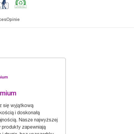
ces
Opinie
emium
z się wyjątkową
kością i doskonałą
jnością. Nasze najwyższej
y produkty zapewniają