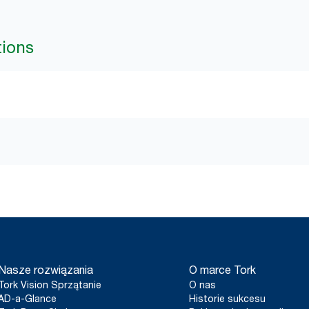
tions
Nasze rozwiązania
O marce Tork
Tork Vision Sprzątanie
O nas
AD-a-Glance
Historie sukcesu