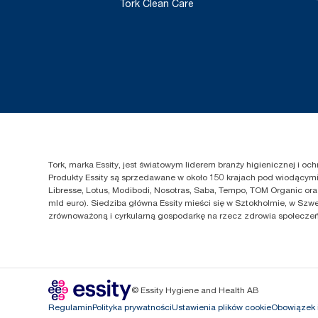
Tork Clean Care
Tork, marka Essity, jest światowym liderem branży higienicznej i o
Produkty Essity są sprzedawane w około 150 krajach pod wiodącymi 
Libresse, Lotus, Modibodi, Nosotras, Saba, Tempo, TOM Organic ora
mld euro). Siedziba główna Essity mieści się w Sztokholmie, w Szwe
zrównoważoną i cyrkularną gospodarkę na rzecz zdrowia społeczeńs
© Essity Hygiene and Health AB
Regulamin
Polityka prywatności
Ustawienia plików cookie
Obowiązek 