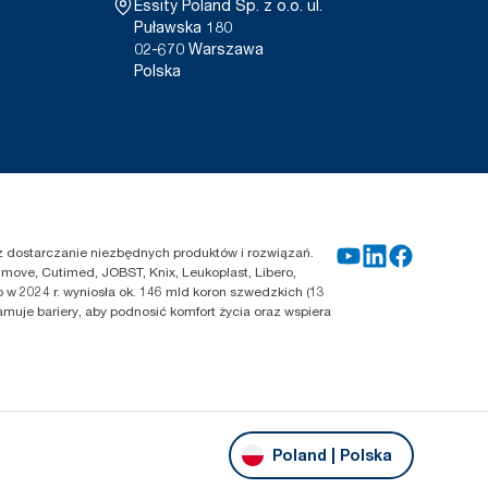
Essity Poland Sp. z o.o. ul.
Puławska 180
02-670 Warszawa
Polska
zez dostarczanie niezbędnych produktów i rozwiązań.
move, Cutimed, JOBST, Knix, Leukoplast, Libero,
 w 2024 r. wyniosła ok. 146 mld koron szwedzkich (13
amuje bariery, aby podnosić komfort życia oraz wspiera
Poland | Polska