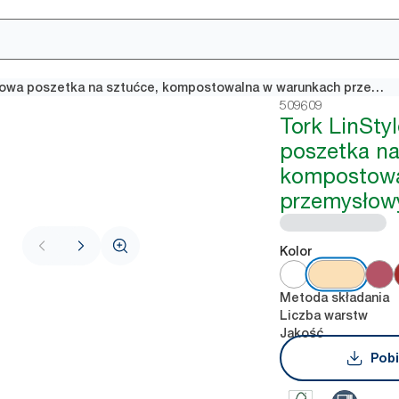
Tork LinStyle® kremowa poszetka na sztućce, kompostowalna w warunkach przemysłowych
509609
Tork LinStyl
poszetka na
kompostowa
przemysłow
Kolor
Metoda składania
Liczba warstw
Jakość
Pobi