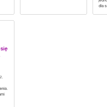
jedn
dla s
się
a
2.
enia.
ami