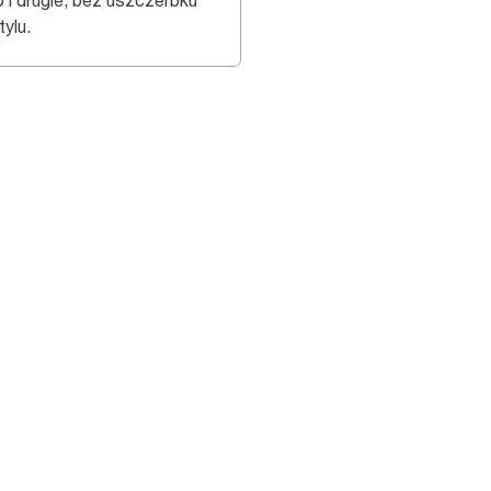
o i drugie, bez uszczerbku
tylu.