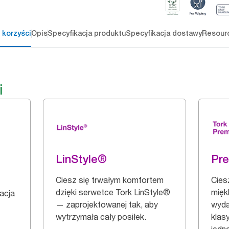
 korzyści
Opis
Specyfikacja produktu
Specyfikacja dostawy
Resour
i
LinStyle®
Pr
Ciesz się trwałym komfortem
Cies
dzięki serwetce Tork LinStyle®
mięk
zacja
— zaprojektowanej tak, aby
wyda
wytrzymała cały posiłek.
klas