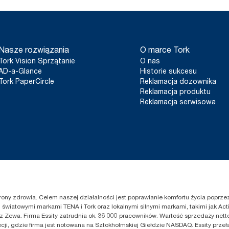
Nasze rozwiązania
O marce Tork
Tork Vision Sprzątanie
O nas
AD-a-Glance
Historie sukcesu
Tork PaperCircle
Reklamacja dozownika
Reklamacja produktu
Reklamacja serwisowa
chrony zdrowia. Celem naszej działalności jest poprawianie komfortu życia popr
światowymi markami TENA i Tork oraz lokalnymi silnymi markami, takimi jak Acti
z Zewa. Firma Essity zatrudnia ok. 36 000 pracowników. Wartość sprzedaży netto
cji, gdzie firma jest notowana na Sztokholmskiej Giełdzie NASDAQ. Essity przeł