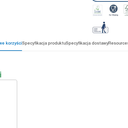
we korzyści
Specyfikacja produktu
Specyfikacja dostawy
Resource
i