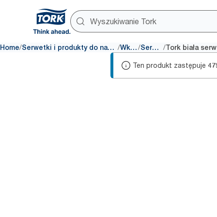
/
/
/
/
Home
Serwetki i produkty do nakrycia stołu
Wkłady
Serwetki
Ten produkt zastępuje
47