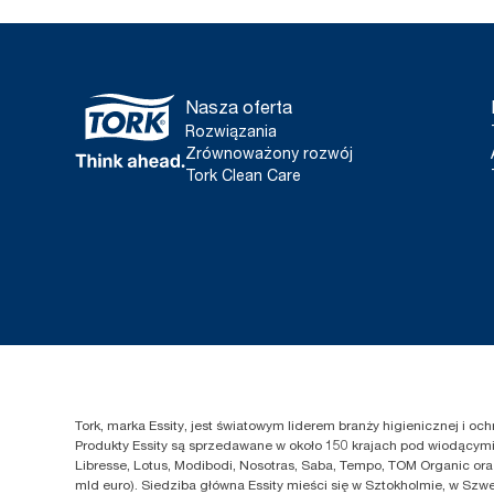
Nasza oferta
Rozwiązania
Zrównoważony rozwój
Tork Clean Care
Tork, marka Essity, jest światowym liderem branży higienicznej i o
Produkty Essity są sprzedawane w około 150 krajach pod wiodącymi 
Libresse, Lotus, Modibodi, Nosotras, Saba, Tempo, TOM Organic ora
mld euro). Siedziba główna Essity mieści się w Sztokholmie, w Szwe