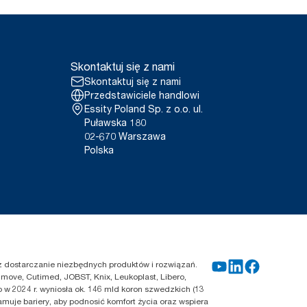
Skontaktuj się z nami
Skontaktuj się z nami
Przedstawiciele handlowi
Essity Poland Sp. z o.o. ul.
Puławska 180
02-670 Warszawa
Polska
zez dostarczanie niezbędnych produktów i rozwiązań.
move, Cutimed, JOBST, Knix, Leukoplast, Libero,
 w 2024 r. wyniosła ok. 146 mld koron szwedzkich (13
amuje bariery, aby podnosić komfort życia oraz wspiera