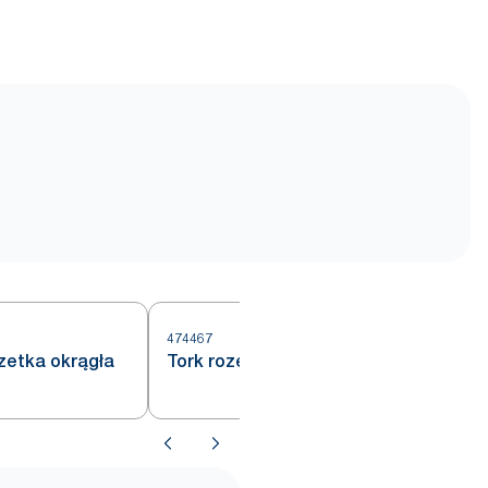
474467
4
zetka okrągła
Tork rozetka Insisi okrągła biała