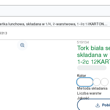
Tork biała serwetka lunchowa, składana w 1/4, 2-warstwowa, 1-2c 12KARTON 200/10
9313
519134
Tork biała 
składana w 
1-2c 12KAR
Kolor
Metoda składania
Liczba warstw
Jakość
Pobi