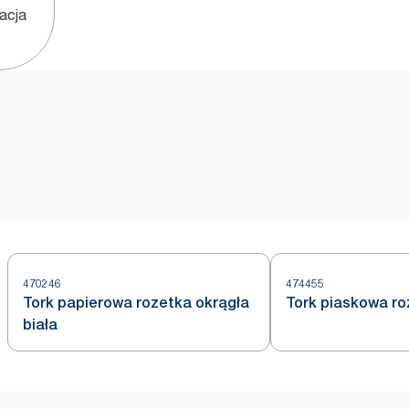
zacja
470246
474455
Tork papierowa rozetka okrągła
Tork piaskowa ro
biała