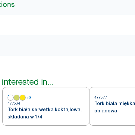
tions
interested in...
+
9
477577
Tork biała miękk
477534
Tork biała serwetka koktajlowa,
obiadowa
składana w 1/4