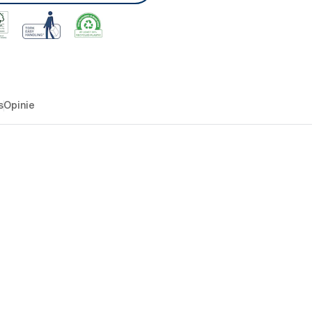
s
Opinie