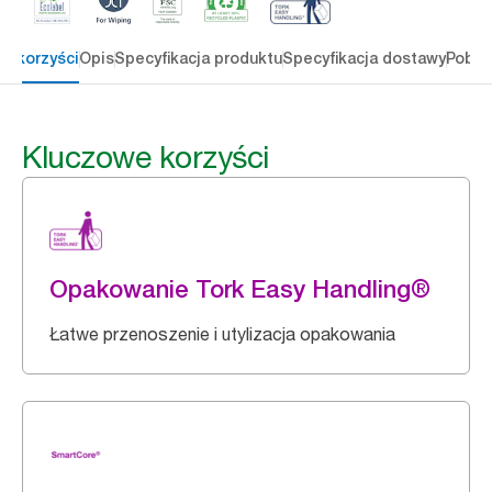
e korzyści
Opis
Specyfikacja produktu
Specyfikacja dostawy
Pobie
Kluczowe korzyści
Opakowanie Tork Easy Handling®
Łatwe przenoszenie i utylizacja opakowania