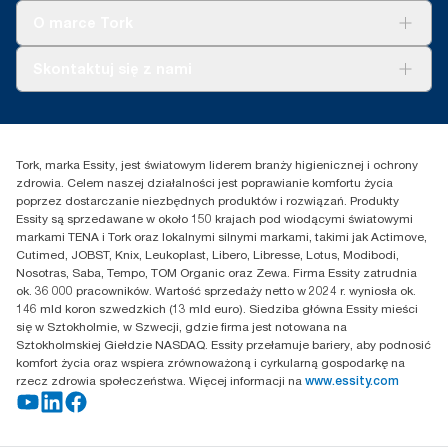
Tork Clean Care
Tork Vision Sprzątanie
O marce Tork
AD-a-Glance
Tork PaperCircle
O nas
Skontaktuj się z nami
Historie sukcesu
Reklamacja dozownika
Skontaktuj się z nami
Reklamacja produktu
Przedstawiciele handlowi
Reklamacja serwisowa
Essity Poland Sp. z o.o. ul.
Tork, marka Essity, jest światowym liderem branży higienicznej i ochrony
Puławska 180
zdrowia. Celem naszej działalności jest poprawianie komfortu życia
02-670 Warszawa
poprzez dostarczanie niezbędnych produktów i rozwiązań. Produkty
Polska
Essity są sprzedawane w około 150 krajach pod wiodącymi światowymi
markami TENA i Tork oraz lokalnymi silnymi markami, takimi jak Actimove,
Cutimed, JOBST, Knix, Leukoplast, Libero, Libresse, Lotus, Modibodi,
Nosotras, Saba, Tempo, TOM Organic oraz Zewa. Firma Essity zatrudnia
ok. 36 000 pracowników. Wartość sprzedaży netto w 2024 r. wyniosła ok.
146 mld koron szwedzkich (13 mld euro). Siedziba główna Essity mieści
się w Sztokholmie, w Szwecji, gdzie firma jest notowana na
Sztokholmskiej Giełdzie NASDAQ. Essity przełamuje bariery, aby podnosić
komfort życia oraz wspiera zrównoważoną i cyrkularną gospodarkę na
rzecz zdrowia społeczeństwa. Więcej informacji na
www.essity.com