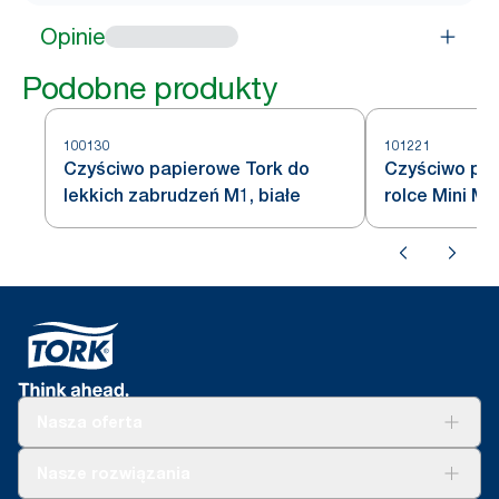
Opinie
Podobne produkty
100130
101221
Czyściwo papierowe Tork do
Czyściwo pap
lekkich zabrudzeń M1, białe
rolce Mini M1
Nasza oferta
Rozwiązania
Nasze rozwiązania
Zrównoważony rozwój