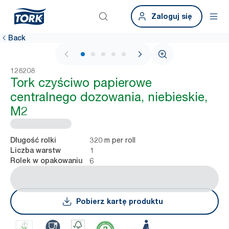
Zaloguj się
Back
1 / 5
128208
Tork czyściwo papierowe
centralnego dozowania, niebieskie,
M2
320 m per roll
Długość rolki
1
Liczba warstw
6
Rolek w opakowaniu
Pobierz kartę produktu