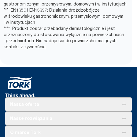
gastronomicznym, przemysłowym, domowym i w instytucjach
*** EN1650 i EN13697: Działanie drożdżobójcze
w środowisku gastronomicznym, przemysłowym, domowym
i w instytucjach
**** Produkt został przebadany dermatologicznie i jest
przeznaczony do stosowania wyłącznie na powierzchniach
i przedmiotach. Nie nadaje się do powierzchni mających
kontakt z żywnością.
Nasza oferta
Rozwiązania
Nasze rozwiązania
Zrównoważony rozwój
Tork Clean Care
Tork Vision Sprzątanie
O marce Tork
AD-a-Glance