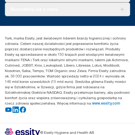
Tork PaperCircle
O nas
Skontaktuj się z nami
Historie sukcesu
Reklamacja dozownika
Skontaktuj się z nami
Reklamacja produktu
Przedstawiciele handlowi
Reklamacja serwisowa
Essity Poland Sp. z o.o. ul.
Tork, marka Essity, jest światowym liderem branży higienicznej i ochrony
Puławska 180
zdrowia. Celem naszej działalności jest poprawianie komfortu życia
02-670 Warszawa
poprzez dostarczanie niezbędnych produktów i rozwiązań. Produkty
Polska
Essity są sprzedawane w około 150 krajach pod wiodącymi światowymi
markami TENA i Tork oraz lokalnymi silnymi markami, takimi jak Actimove,
Cutimed, JOBST, Knix, Leukoplast, Libero, Libresse, Lotus, Modibodi,
Nosotras, Saba, Tempo, TOM Organic oraz Zewa. Firma Essity zatrudnia
ok. 36 000 pracowników. Wartość sprzedaży netto w 2024 r. wyniosła ok.
146 mld koron szwedzkich (13 mld euro). Siedziba główna Essity mieści
się w Sztokholmie, w Szwecji, gdzie firma jest notowana na
Sztokholmskiej Giełdzie NASDAQ. Essity przełamuje bariery, aby podnosić
komfort życia oraz wspiera zrównoważoną i cyrkularną gospodarkę na
rzecz zdrowia społeczeństwa. Więcej informacji na
www.essity.com
© Essity Hygiene and Health AB