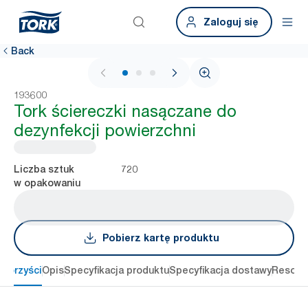
Zaloguj się
Back
1 / 3
193600
Tork ściereczki nasączane do
dezynfekcji powierzchni
720
Liczba sztuk
w opakowaniu
Pobierz kartę produktu
 korzyści
Opis
Specyfikacja produktu
Specyfikacja dostawy
Resour