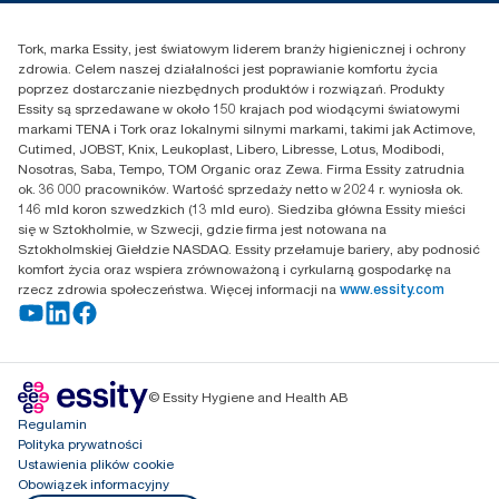
Reklamacja produktu
Przedstawiciele handlowi
Reklamacja serwisowa
Essity Poland Sp. z o.o. ul.
Tork, marka Essity, jest światowym liderem branży higienicznej i ochrony
Puławska 180
zdrowia. Celem naszej działalności jest poprawianie komfortu życia
02-670 Warszawa
poprzez dostarczanie niezbędnych produktów i rozwiązań. Produkty
Polska
Essity są sprzedawane w około 150 krajach pod wiodącymi światowymi
markami TENA i Tork oraz lokalnymi silnymi markami, takimi jak Actimove,
Cutimed, JOBST, Knix, Leukoplast, Libero, Libresse, Lotus, Modibodi,
Nosotras, Saba, Tempo, TOM Organic oraz Zewa. Firma Essity zatrudnia
ok. 36 000 pracowników. Wartość sprzedaży netto w 2024 r. wyniosła ok.
146 mld koron szwedzkich (13 mld euro). Siedziba główna Essity mieści
się w Sztokholmie, w Szwecji, gdzie firma jest notowana na
Sztokholmskiej Giełdzie NASDAQ. Essity przełamuje bariery, aby podnosić
komfort życia oraz wspiera zrównoważoną i cyrkularną gospodarkę na
rzecz zdrowia społeczeństwa. Więcej informacji na
www.essity.com
© Essity Hygiene and Health AB
Regulamin
Polityka prywatności
Ustawienia plików cookie
Obowiązek informacyjny