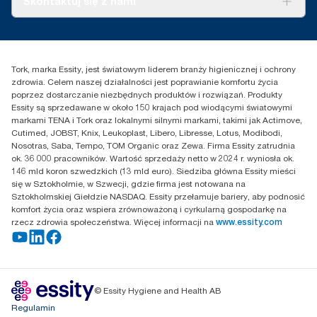
Skontaktuj się z nami
Historie sukcesu
Reklamacja dozownika
Skontaktuj się z nami
Reklamacja produktu
Przedstawiciele handlowi
Reklamacja serwisowa
Essity Poland Sp. z o.o. ul.
Tork, marka Essity, jest światowym liderem branży higienicznej i ochrony
Puławska 180
zdrowia. Celem naszej działalności jest poprawianie komfortu życia
02-670 Warszawa
poprzez dostarczanie niezbędnych produktów i rozwiązań. Produkty
Polska
Essity są sprzedawane w około 150 krajach pod wiodącymi światowymi
markami TENA i Tork oraz lokalnymi silnymi markami, takimi jak Actimove,
Cutimed, JOBST, Knix, Leukoplast, Libero, Libresse, Lotus, Modibodi,
Nosotras, Saba, Tempo, TOM Organic oraz Zewa. Firma Essity zatrudnia
ok. 36 000 pracowników. Wartość sprzedaży netto w 2024 r. wyniosła ok.
146 mld koron szwedzkich (13 mld euro). Siedziba główna Essity mieści
się w Sztokholmie, w Szwecji, gdzie firma jest notowana na
Sztokholmskiej Giełdzie NASDAQ. Essity przełamuje bariery, aby podnosić
komfort życia oraz wspiera zrównoważoną i cyrkularną gospodarkę na
rzecz zdrowia społeczeństwa. Więcej informacji na
www.essity.com
© Essity Hygiene and Health AB
Regulamin