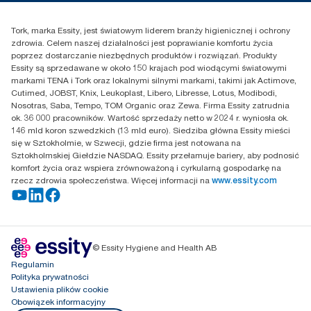
Reklamacja produktu
Przedstawiciele handlowi
Reklamacja serwisowa
Essity Poland Sp. z o.o. ul.
Tork, marka Essity, jest światowym liderem branży higienicznej i ochrony
Puławska 180
zdrowia. Celem naszej działalności jest poprawianie komfortu życia
02-670 Warszawa
poprzez dostarczanie niezbędnych produktów i rozwiązań. Produkty
Polska
Essity są sprzedawane w około 150 krajach pod wiodącymi światowymi
markami TENA i Tork oraz lokalnymi silnymi markami, takimi jak Actimove,
Cutimed, JOBST, Knix, Leukoplast, Libero, Libresse, Lotus, Modibodi,
Nosotras, Saba, Tempo, TOM Organic oraz Zewa. Firma Essity zatrudnia
ok. 36 000 pracowników. Wartość sprzedaży netto w 2024 r. wyniosła ok.
146 mld koron szwedzkich (13 mld euro). Siedziba główna Essity mieści
się w Sztokholmie, w Szwecji, gdzie firma jest notowana na
Sztokholmskiej Giełdzie NASDAQ. Essity przełamuje bariery, aby podnosić
komfort życia oraz wspiera zrównoważoną i cyrkularną gospodarkę na
rzecz zdrowia społeczeństwa. Więcej informacji na
www.essity.com
© Essity Hygiene and Health AB
Regulamin
Polityka prywatności
Ustawienia plików cookie
Obowiązek informacyjny