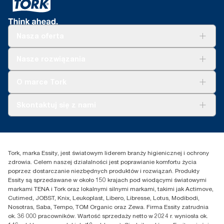
Nasza oferta
Rozwiązania
Nasze rozwiązania
Zrównoważony rozwój
Tork Clean Care
Tork Vision Sprzątanie
O marce Tork
AD-a-Glance
Tork PaperCircle
O nas
Skontaktuj się z nami
Historie sukcesu
Reklamacja dozownika
Skontaktuj się z nami
Reklamacja produktu
Przedstawiciele handlowi
Reklamacja serwisowa
Essity Poland Sp. z o.o. ul.
Tork, marka Essity, jest światowym liderem branży higienicznej i ochrony
Puławska 180
zdrowia. Celem naszej działalności jest poprawianie komfortu życia
02-670 Warszawa
poprzez dostarczanie niezbędnych produktów i rozwiązań. Produkty
Polska
Essity są sprzedawane w około 150 krajach pod wiodącymi światowymi
markami TENA i Tork oraz lokalnymi silnymi markami, takimi jak Actimove,
Cutimed, JOBST, Knix, Leukoplast, Libero, Libresse, Lotus, Modibodi,
Nosotras, Saba, Tempo, TOM Organic oraz Zewa. Firma Essity zatrudnia
ok. 36 000 pracowników. Wartość sprzedaży netto w 2024 r. wyniosła ok.