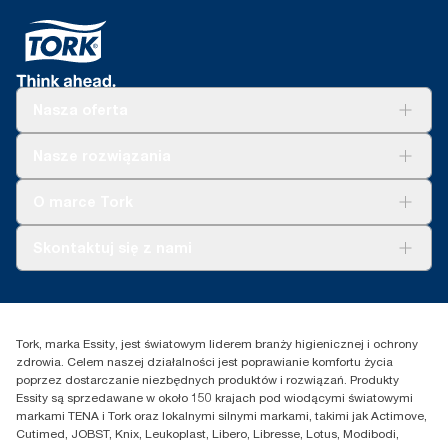
Nasza oferta
Rozwiązania
Nasze rozwiązania
Zrównoważony rozwój
Tork Clean Care
Tork Vision Sprzątanie
O marce Tork
AD-a-Glance
Tork PaperCircle
O nas
Skontaktuj się z nami
Historie sukcesu
Reklamacja dozownika
Skontaktuj się z nami
Reklamacja produktu
Przedstawiciele handlowi
Reklamacja serwisowa
Essity Poland Sp. z o.o. ul.
Tork, marka Essity, jest światowym liderem branży higienicznej i ochrony
Puławska 180
zdrowia. Celem naszej działalności jest poprawianie komfortu życia
02-670 Warszawa
poprzez dostarczanie niezbędnych produktów i rozwiązań. Produkty
Polska
Essity są sprzedawane w około 150 krajach pod wiodącymi światowymi
markami TENA i Tork oraz lokalnymi silnymi markami, takimi jak Actimove,
Cutimed, JOBST, Knix, Leukoplast, Libero, Libresse, Lotus, Modibodi,