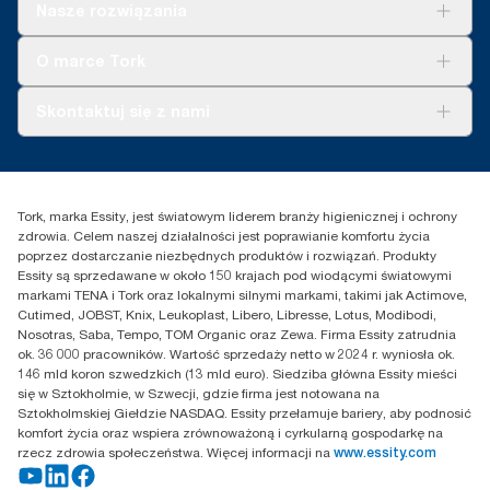
Rozwiązania
Nasze rozwiązania
Zrównoważony rozwój
Tork Clean Care
Tork Vision Sprzątanie
O marce Tork
AD-a-Glance
Tork PaperCircle
O nas
Skontaktuj się z nami
Historie sukcesu
Reklamacja dozownika
Skontaktuj się z nami
Reklamacja produktu
Przedstawiciele handlowi
Reklamacja serwisowa
Essity Poland Sp. z o.o. ul.
Tork, marka Essity, jest światowym liderem branży higienicznej i ochrony
Puławska 180
zdrowia. Celem naszej działalności jest poprawianie komfortu życia
02-670 Warszawa
poprzez dostarczanie niezbędnych produktów i rozwiązań. Produkty
Polska
Essity są sprzedawane w około 150 krajach pod wiodącymi światowymi
markami TENA i Tork oraz lokalnymi silnymi markami, takimi jak Actimove,
Cutimed, JOBST, Knix, Leukoplast, Libero, Libresse, Lotus, Modibodi,
Nosotras, Saba, Tempo, TOM Organic oraz Zewa. Firma Essity zatrudnia
ok. 36 000 pracowników. Wartość sprzedaży netto w 2024 r. wyniosła ok.
146 mld koron szwedzkich (13 mld euro). Siedziba główna Essity mieści
się w Sztokholmie, w Szwecji, gdzie firma jest notowana na
Sztokholmskiej Giełdzie NASDAQ. Essity przełamuje bariery, aby podnosić
komfort życia oraz wspiera zrównoważoną i cyrkularną gospodarkę na
rzecz zdrowia społeczeństwa. Więcej informacji na
www.essity.com