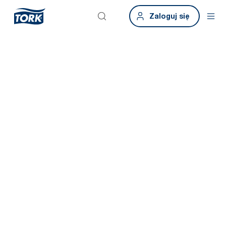
Zaloguj się
Skontaktuj się
Nawiążmy kontakt. Umów się na prezentację, aby zobaczyć, jak
Tork może realnie wpłynąć na Twoją działalność operacyjną.
Wystarczy, że wypełnisz formularz, aby otrzymać
spersonalizowane wskazówki i dowiedzieć się, jakie są kolejne
kroki. Oferta skierowana jest wyłącznie do firm.