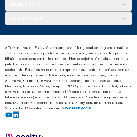
Tork Clean Care
Tork Vision Limpeza
Sobre a Tork
AD-a-Glance
Tork PaperCircle
Sobre nós
Contacte-nos
Histórias de sucesso
marketing.iberia@essity.com
+351 218 985 110
Encontre o seu distribuidor
A Tork, marca da Essity, é uma empresa líder global em higiene e saúde.
Todos os dias, nossos produtos, serviços e soluções são usados por um
bilhão de pessoas em todo o mundo. Nosso objetivo é quebrar barreiras
pelo bem-estar dos consumidores, pacientes, cuidadores, clientes e da
sociedade. Estamos presentes em aproximadamente 150 países com as
marcas líderes globais TENA e Tork, e outras marcas fortes, como
Actimove, Cutimed, JOBST, Knix, Leukoplast, Libero, Libresse, Lotus,
Modibodi, Nosotras, Saba, Tempo, TOM Organic e Zewa. Em 2024, a Essity
teve vendas de aproximadamente 146 bilhões de coroas suecas (13
bilhões de euros) e empregou 36.000 pessoas. A sede da empresa está
localizada em Estocolmo, na Suécia, e a Essity está listada na Nasdaq
Stockholm. Mais informações em
www.essity.com