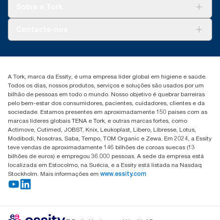
Tork Clean Care
Tork Vision Limpeza
Sobre a Tork
AD-a-Glance
Tork PaperCircle
Sobre nós
Contacte-nos
Histórias de sucesso
marketing.iberia@essity.com
+351 218 985 110
Encontre o seu distribuidor
A Tork, marca da Essity, é uma empresa líder global em higiene e saúde.
Todos os dias, nossos produtos, serviços e soluções são usados por um
bilhão de pessoas em todo o mundo. Nosso objetivo é quebrar barreiras
pelo bem-estar dos consumidores, pacientes, cuidadores, clientes e da
sociedade. Estamos presentes em aproximadamente 150 países com as
marcas líderes globais TENA e Tork, e outras marcas fortes, como
Actimove, Cutimed, JOBST, Knix, Leukoplast, Libero, Libresse, Lotus,
Modibodi, Nosotras, Saba, Tempo, TOM Organic e Zewa. Em 2024, a Essity
teve vendas de aproximadamente 146 bilhões de coroas suecas (13
bilhões de euros) e empregou 36.000 pessoas. A sede da empresa está
localizada em Estocolmo, na Suécia, e a Essity está listada na Nasdaq
Stockholm. Mais informações em
www.essity.com