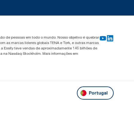
ilhão de pessoas em todo o mundo. Nosso objetivo é quebrar
om as marcas líderes globais TENA e Tork, e outras marcas
, a Essity teve vendas de aproximadamente 146 bilhões de
tada na Nasdaq Stockholm. Mais informações em
Portugal