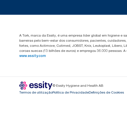
A Tork, marca da Essity, é uma empresa líder global em higiene e 
barreiras pelo bem-estar dos consumidores, pacientes, cuidadores
fortes, como Actimove, Cutimed, JOBST, Knix, Leukoplast, Libero, 
coroas suecas (13 bilhões de euros) e empregou 36.000 pessoas. A
www.essity.com
© Essity Hygiene and Health AB
Termos de utilização
Política de Privacidade
Definições de Cookies