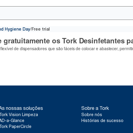
/
nd Hygiene Day
Free trial
As nossas soluções
Sobre a Tork
Tork Vision Limpeza
Sobre nós
AD-a-Glance
Histórias de sucesso
Tork PaperCircle