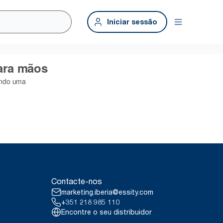
Iniciar sessão
Contacte-nos
marketing.iberia@essity.com
+351 218 985 110
Encontre o seu distribuidor