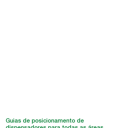
Guias de
posicionamento
de dispensadores
para todas as
áreas
Como otimizar o posicionamento de dispensadores para uma higiene
superior.
Guias de posicionamento de
dispensadores para todas as áreas