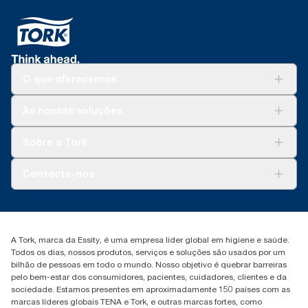
O que oferecemos
Soluções
As nossas soluções
Sustentabilidade
Tork Clean Care
Tork Vision Limpeza
Sobre a Tork
AD-a-Glance
Tork PaperCircle
Sobre nós
Contacte-nos
Histórias de sucesso
marketing.iberia@essity.com
+351 218 985 110
Encontre o seu distribuidor
A Tork, marca da Essity, é uma empresa líder global em higiene e saúde.
Todos os dias, nossos produtos, serviços e soluções são usados por um
bilhão de pessoas em todo o mundo. Nosso objetivo é quebrar barreiras
pelo bem-estar dos consumidores, pacientes, cuidadores, clientes e da
sociedade. Estamos presentes em aproximadamente 150 países com as
marcas líderes globais TENA e Tork, e outras marcas fortes, como