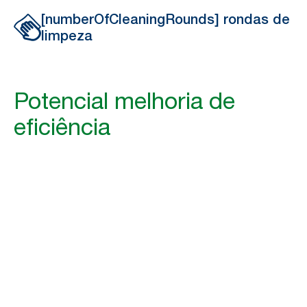
[numberOfCleaningRounds] rondas de
limpeza
Potencial melhoria de
eficiência
[numberOfH
poupadas por semana
[numberOfH