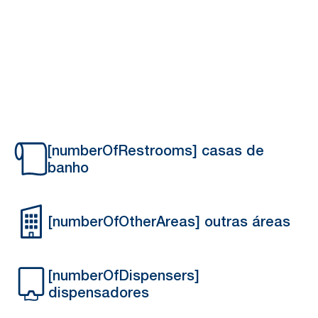
eficiência
Está é a quantidade de tempo e dinheiro que pode poupar ao
mudar para a Tork.
[numberOfRestrooms] casas de
banho
[numberOfOtherAreas] outras áreas
[numberOfDispensers]
dispensadores