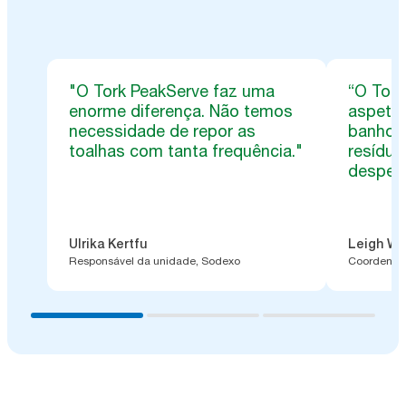
"O Tork PeakServe faz uma
“O Tork
enorme diferença. Não temos
aspeto
necessidade de repor as
banho.
toalhas com tanta frequência."
resídu
despend
Ulrika Kertfu
Leigh Wa
Responsável da unidade, Sodexo
Coordenado