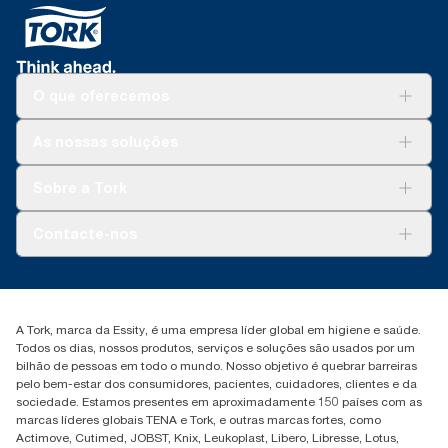
O que oferecemos
Soluções
As nossas soluções
Sustentabilidade
Tork Clean Care
Tork Vision Limpeza
Sobre a Tork
AD-a-Glance
Tork PaperCircle
Sobre nós
Contacte-nos
Histórias de sucesso
marketing.iberia@essity.com
+351 218 985 110
Encontre o seu distribuidor
A Tork, marca da Essity, é uma empresa líder global em higiene e saúde.
Todos os dias, nossos produtos, serviços e soluções são usados por um
bilhão de pessoas em todo o mundo. Nosso objetivo é quebrar barreiras
pelo bem-estar dos consumidores, pacientes, cuidadores, clientes e da
sociedade. Estamos presentes em aproximadamente 150 países com as
marcas líderes globais TENA e Tork, e outras marcas fortes, como
Actimove, Cutimed, JOBST, Knix, Leukoplast, Libero, Libresse, Lotus,