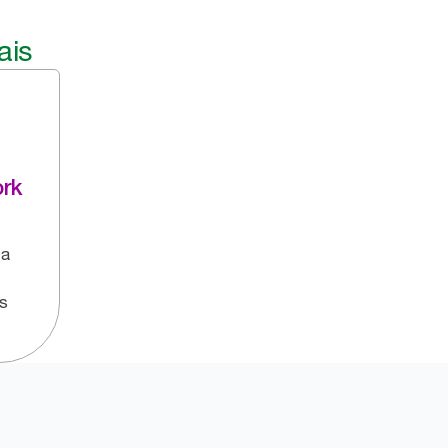
ais
rk
za
os