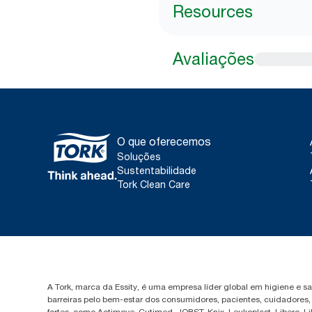
Resources
Avaliações
O que oferecemos
Soluções
Sustentabilidade
Tork Clean Care
A Tork, marca da Essity, é uma empresa líder global em higiene e 
barreiras pelo bem-estar dos consumidores, pacientes, cuidadores
fortes, como Actimove, Cutimed, JOBST, Knix, Leukoplast, Libero, 