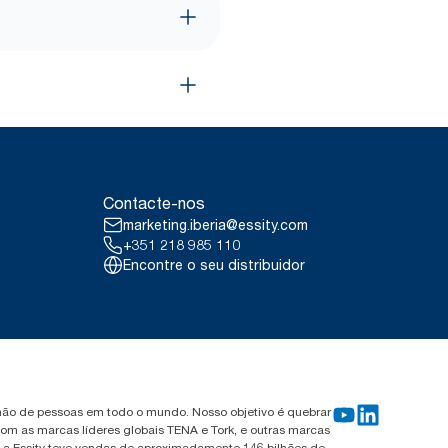
Contacte-nos
marketing.iberia@essity.com
+351 218 985 110
Encontre o seu distribuidor
ilhão de pessoas em todo o mundo. Nosso objetivo é quebrar
om as marcas líderes globais TENA e Tork, e outras marcas
, a Essity teve vendas de aproximadamente 146 bilhões de