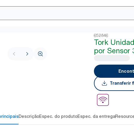
652846
Tork Unida
por Sensor 
Encont
Transferir
rincipais
Descrição
Espec. do produto
Espec. da entrega
Resourc