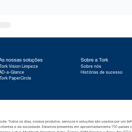
As nossas soluções
Sobre a Tork
Tork Vision Limpeza
Sobre nós
AD-a-Glance
Histórias de sucesso
Tork PaperCircle
saúde. Todos os dias, nossos produtos, serviços e soluções são usados por um b
, clientes e da sociedade. Estamos presentes em aproximadamente 150 países c
Libresse, Lotus, Modibodi, Nosotras, Saba, Tempo, TOM Organic e Zewa. Em 2024