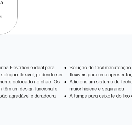
za
os
inha Elevation é ideal para
Solução de fácil manutenção
solução flexível, podendo ser
flexíveis para uma apresenta
smente colocado no chão. Os
Adicione um sistema de fech
n têm um design funcional e
maior higiene e segurança
são agradável e duradoura
A tampa para caixote do lixo