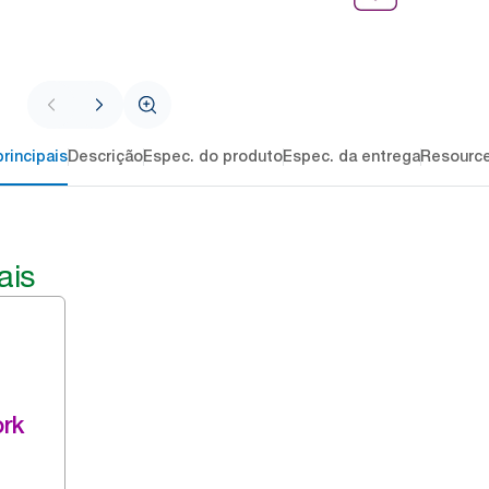
rincipais
Descrição
Espec. do produto
Espec. da entrega
Resourc
ais
rk