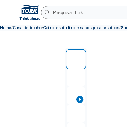
/
/
/
Home
Casa de banho
Caixotes do lixo e sacos para resíduos
Sa
1 of 5