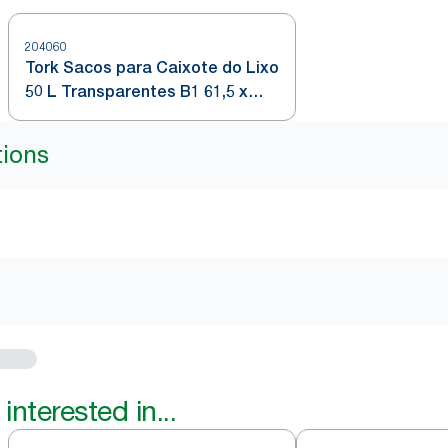
204060
Tork Sacos para Caixote do Lixo
50 L Transparentes B1 61,5 x
89,5 cm
tions
interested in...