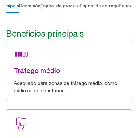
rincipais
Descrição
Espec. do produto
Espec. da entrega
Resourc
Benefícios principais
Tráfego médio
Adequado para zonas de tráfego médio, como
edifícios de escritórios