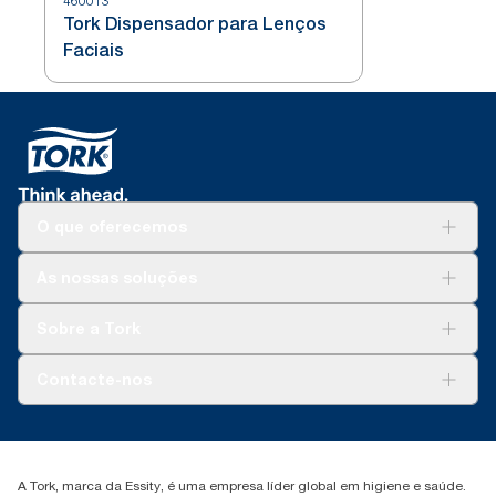
460013
Tork Dispensador para Lenços
Faciais
O que oferecemos
Soluções
As nossas soluções
Sustentabilidade
Tork Clean Care
Tork Vision Limpeza
Sobre a Tork
AD-a-Glance
Tork PaperCircle
Sobre nós
Contacte-nos
Histórias de sucesso
marketing.iberia@essity.com
+351 218 985 110
Encontre o seu distribuidor
A Tork, marca da Essity, é uma empresa líder global em higiene e saúde.