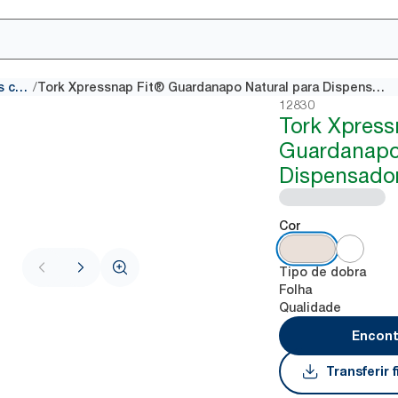
/
Dispensadores de guardanapos com dobragem interfolha
Tork Xpressnap Fit® Guardanapo Natural para Dispensador N14
12830
Tork Xpress
Guardanapo 
Dispensado
Cor
Tipo de dobra
Folha
Qualidade
Encont
Transferir