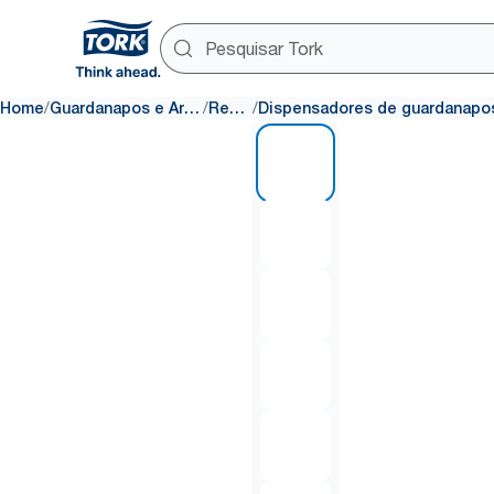
/
/
/
Home
Guardanapos e Artigos de mesa
Recargas
1 of 8