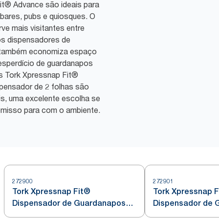
t® Advance são ideais para
 bares, pubs e quiosques. O
ve mais visitantes entre
os dispensadores de
s também economiza espaço
esperdício de guardanapos
Os Tork Xpressnap Fit®
pensador de 2 folhas são
is, uma excelente escolha se
omisso para com o ambiente.
272900
272901
Tork Xpressnap Fit®
Tork Xpressnap F
Dispensador de Guardanapos
Dispensador de 
para Mesa Preto N14
para Balcão Pret