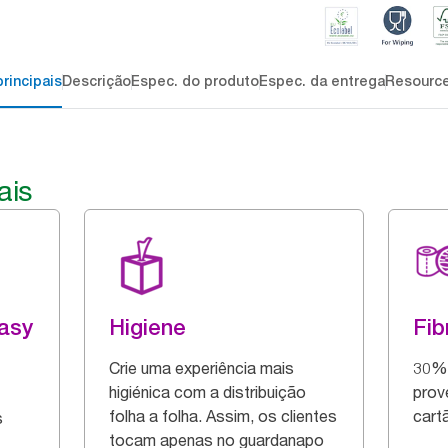
rincipais
Descrição
Espec. do produto
Espec. da entrega
Resourc
ais
asy
Higiene
Fib
Crie uma experiência mais
30% 
higiénica com a distribuição
prov
folha a folha. Assim, os clientes
cart
s
tocam apenas no guardanapo