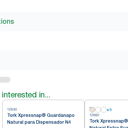
tions
interested in...
12840
+
3
Tork Xpressnap® Guardanapo
12880
Tork Xpressnap
Natural para Dispensador N4
Natural Extra Su