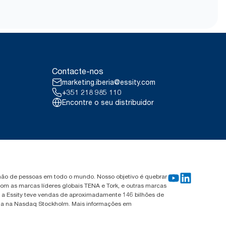
m caixote do lixo para composto
*
r”.
oduto é aceite. Certifique-se
ela Essity e verificada por uma
a Europa por ocasião de
igosos ou substâncias não
m transporte, abertura e
ardanapos Tork Xpressnap 2011.
istas por uma entidade externa
 combinados com dados de
e destinam a ser utilizados nos
 ou consumo.
(Associação Sueca de
Contacte-nos
o de recarga de todos os
quisição de eletricidade
marketing.iberia@essity.com
antias de Origem, para as nossas
+351 218 985 110
gada de carbono foram
Encontre o seu distribuidor
 entidade externa.
ilhão de pessoas em todo o mundo. Nosso objetivo é quebrar
om as marcas líderes globais TENA e Tork, e outras marcas
, a Essity teve vendas de aproximadamente 146 bilhões de
tada na Nasdaq Stockholm. Mais informações em