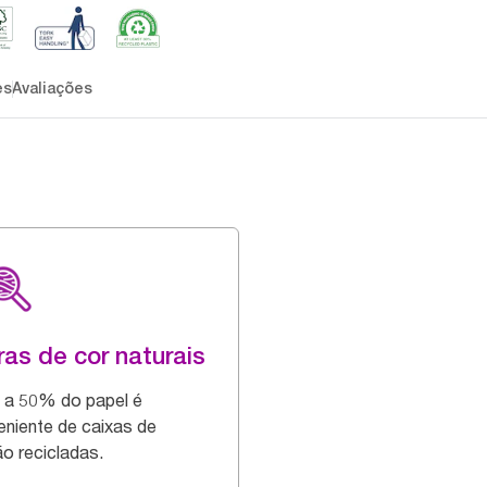
es
Avaliações
ras de cor naturais
a 50% do papel é
eniente de caixas de
ão recicladas.