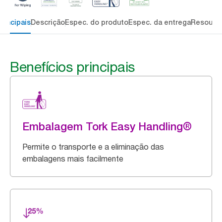
rincipais
Descrição
Espec. do produto
Espec. da entrega
Resourc
Benefícios principais
Embalagem Tork Easy Handling®
Permite o transporte e a eliminação das
embalagens mais facilmente