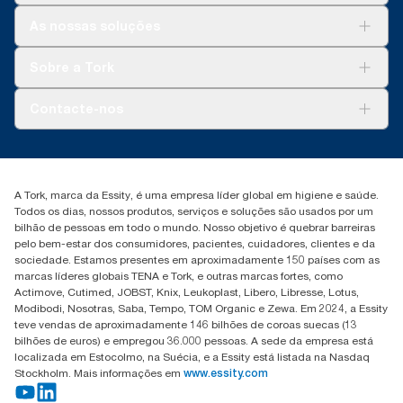
Soluções
As nossas soluções
Sustentabilidade
Tork Clean Care
Tork Vision Limpeza
Sobre a Tork
AD-a-Glance
Tork PaperCircle
Sobre nós
Contacte-nos
Histórias de sucesso
marketing.iberia@essity.com
+351 218 985 110
Encontre o seu distribuidor
A Tork, marca da Essity, é uma empresa líder global em higiene e saúde.
Todos os dias, nossos produtos, serviços e soluções são usados por um
bilhão de pessoas em todo o mundo. Nosso objetivo é quebrar barreiras
pelo bem-estar dos consumidores, pacientes, cuidadores, clientes e da
sociedade. Estamos presentes em aproximadamente 150 países com as
marcas líderes globais TENA e Tork, e outras marcas fortes, como
Actimove, Cutimed, JOBST, Knix, Leukoplast, Libero, Libresse, Lotus,
Modibodi, Nosotras, Saba, Tempo, TOM Organic e Zewa. Em 2024, a Essity
teve vendas de aproximadamente 146 bilhões de coroas suecas (13
bilhões de euros) e empregou 36.000 pessoas. A sede da empresa está
localizada em Estocolmo, na Suécia, e a Essity está listada na Nasdaq
Stockholm. Mais informações em
www.essity.com