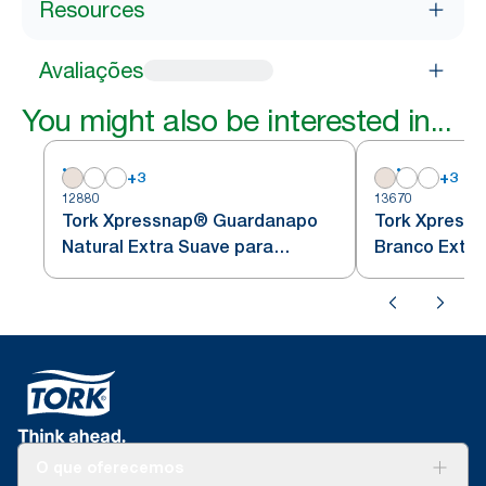
Resources
Avaliações
You might also be interested in...
+
3
+
3
12880
13670
Tork Xpressnap® Guardanapo
Tork Xpress
Natural Extra Suave para
Branco Extr
Dispensador N4
de Folhas pa
O que oferecemos