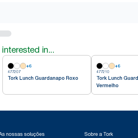
interested in...
+
6
+
6
477207
477210
Tork Lunch Guardanapo Roxo
Tork Lunch Guar
Vermelho
As nossas soluções
Sobre a Tork