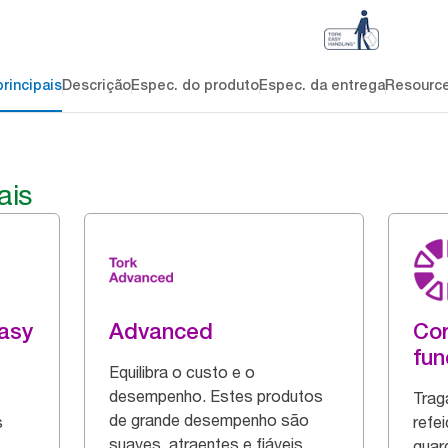
rincipais
Descrição
Espec. do produto
Espec. da entrega
Resourc
ais
asy
Advanced
Cor
fun
Equilibra o custo e o
desempenho. Estes produtos
Trag
de grande desempenho são
s
refe
suaves, atraentes e fiáveis.
guar