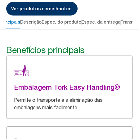
Ver produtos semelhantes
principais
Descrição
Espec. do produto
Espec. da entrega
Transfer
Benefícios principais
Embalagem Tork Easy Handling®
Permite o transporte e a eliminação das
embalagens mais facilmente