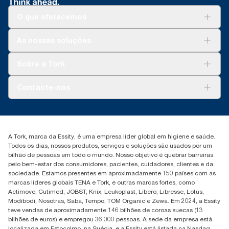
O que oferecemos
Soluções
As nossas soluções
Sustentabilidade
Tork Clean Care
Tork Vision Limpeza
Sobre a Tork
AD-a-Glance
Tork PaperCircle
Sobre nós
Contacte-nos
Histórias de sucesso
marketing.iberia@essity.com
+351 218 985 110
Encontre o seu distribuidor
A Tork, marca da Essity, é uma empresa líder global em higiene e saúde.
Todos os dias, nossos produtos, serviços e soluções são usados por um
bilhão de pessoas em todo o mundo. Nosso objetivo é quebrar barreiras
pelo bem-estar dos consumidores, pacientes, cuidadores, clientes e da
sociedade. Estamos presentes em aproximadamente 150 países com as
marcas líderes globais TENA e Tork, e outras marcas fortes, como
Actimove, Cutimed, JOBST, Knix, Leukoplast, Libero, Libresse, Lotus,
Modibodi, Nosotras, Saba, Tempo, TOM Organic e Zewa. Em 2024, a Essity
teve vendas de aproximadamente 146 bilhões de coroas suecas (13
bilhões de euros) e empregou 36.000 pessoas. A sede da empresa está
localizada em Estocolmo, na Suécia, e a Essity está listada na Nasdaq