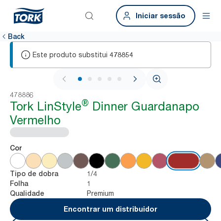
Iniciar sessão
Back
Este produto substitui
478854
1 / 5
478886
®
Tork LinStyle
Dinner Guardanapo
Vermelho
Cor
1/4
Tipo de dobra
1
Folha
Premium
Qualidade
Encontrar um distribuidor