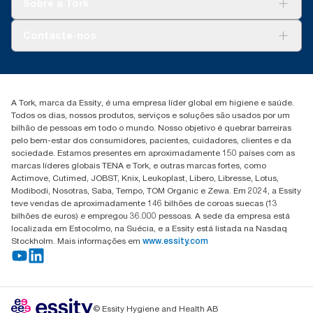
Sobre a Tork
AD-a-Glance
Tork PaperCircle
Sobre nós
Contacte-nos
Histórias de sucesso
marketing.iberia@essity.com
+351 218 985 110
Encontre o seu distribuidor
A Tork, marca da Essity, é uma empresa líder global em higiene e saúde.
Todos os dias, nossos produtos, serviços e soluções são usados por um
bilhão de pessoas em todo o mundo. Nosso objetivo é quebrar barreiras
pelo bem-estar dos consumidores, pacientes, cuidadores, clientes e da
sociedade. Estamos presentes em aproximadamente 150 países com as
marcas líderes globais TENA e Tork, e outras marcas fortes, como
Actimove, Cutimed, JOBST, Knix, Leukoplast, Libero, Libresse, Lotus,
Modibodi, Nosotras, Saba, Tempo, TOM Organic e Zewa. Em 2024, a Essity
teve vendas de aproximadamente 146 bilhões de coroas suecas (13
bilhões de euros) e empregou 36.000 pessoas. A sede da empresa está
localizada em Estocolmo, na Suécia, e a Essity está listada na Nasdaq
Stockholm. Mais informações em
www.essity.com
© Essity Hygiene and Health AB