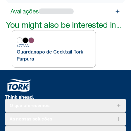
Avaliações
You might also be interested in...
477833
Guardanapo de Cocktail Tork
Púrpura
O que oferecemos
Soluções
As nossas soluções
Sustentabilidade
Tork Clean Care
Tork Vision Limpeza