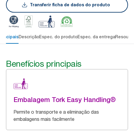
Transferir ficha de dados do produto
rincipais
Descrição
Espec. do produto
Espec. da entrega
Resourc
Benefícios principais
Embalagem Tork Easy Handling®
Permite o transporte e a eliminação das
embalagens mais facilmente