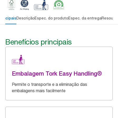
rincipais
Descrição
Espec. do produto
Espec. da entrega
Resourc
Benefícios principais
Embalagem Tork Easy Handling®
Permite o transporte e a eliminação das
embalagens mais facilmente