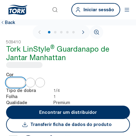
Iniciar sessão
Back
1 / 5
509410
®
Tork LinStyle
Guardanapo de
Jantar Manhattan
Cor
1/4
Tipo de dobra
1
Folha
Premium
Qualidade
Encontrar um distribuidor
Transferir ficha de dados do produto