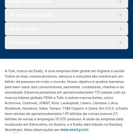
O que oferecemos
Soluções
As nossas soluções
Sustentabilidade
Tork Clean Care
Tork Vision Limpeza
Sobre a Tork
AD-a-Glance
Tork PaperCircle
Sobre nós
Contacte-nos
Histórias de sucesso
marketing.iberia@essity.com
+351 218 985 110
Encontre o seu distribuidor
A Tork, marca da Essity, é uma empresa líder global em higiene e saúde.
Todos os dias, nossos produtos, serviços e soluções são usados por um
bilhão de pessoas em todo o mundo. Nosso objetivo é quebrar barreiras
pelo bem-estar dos consumidores, pacientes, cuidadores, clientes e da
sociedade. Estamos presentes em aproximadamente 150 países com as
marcas líderes globais TENA e Tork, e outras marcas fortes, como
Actimove, Cutimed, JOBST, Knix, Leukoplast, Libero, Libresse, Lotus,
Modibodi, Nosotras, Saba, Tempo, TOM Organic e Zewa. Em 2024, a Essity
teve vendas de aproximadamente 146 bilhões de coroas suecas (13
bilhões de euros) e empregou 36.000 pessoas. A sede da empresa está
localizada em Estocolmo, na Suécia, e a Essity está listada na Nasdaq
Stockholm. Mais informações em
www.essity.com