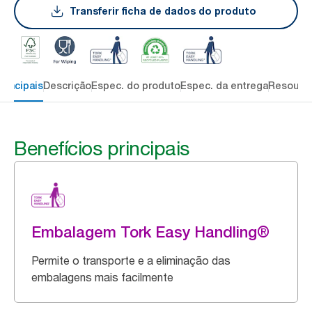
Transferir ficha de dados do produto
rincipais
Descrição
Espec. do produto
Espec. da entrega
Resourc
Benefícios principais
Embalagem Tork Easy Handling®
Permite o transporte e a eliminação das
embalagens mais facilmente