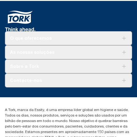
O que oferecemos
Soluções
As nossas soluções
Sustentabilidade
Tork Clean Care
Tork Vision Limpeza
Sobre a Tork
AD-a-Glance
Tork PaperCircle
Sobre nós
Contacte-nos
Histórias de sucesso
marketing.iberia@essity.com
+351 218 985 110
Encontre o seu distribuidor
A Tork, marca da Essity, é uma empresa líder global em higiene e saúde.
Todos os dias, nossos produtos, serviços e soluções são usados por um
bilhão de pessoas em todo o mundo. Nosso objetivo é quebrar barreiras
pelo bem-estar dos consumidores, pacientes, cuidadores, clientes e da
sociedade. Estamos presentes em aproximadamente 150 países com as