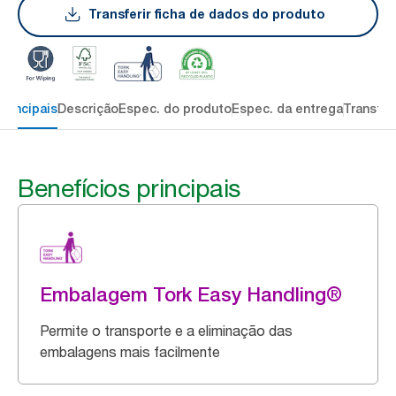
Transferir ficha de dados do produto
principais
Descrição
Espec. do produto
Espec. da entrega
Transfer
Benefícios principais
Embalagem Tork Easy Handling®
Permite o transporte e a eliminação das
embalagens mais facilmente