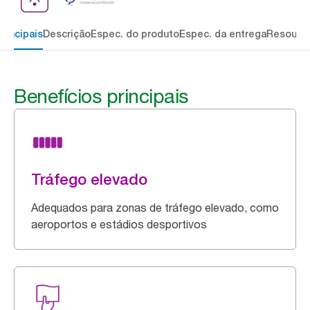
rincipais
Descrição
Espec. do produto
Espec. da entrega
Resourc
Benefícios principais
Tráfego elevado
Adequados para zonas de tráfego elevado, como
aeroportos e estádios desportivos