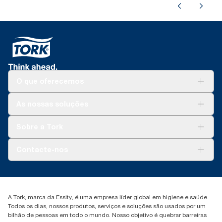
O que oferecemos
Soluções
As nossas soluções
Sustentabilidade
Tork Clean Care
Tork Vision Limpeza
Sobre a Tork
AD-a-Glance
Tork PaperCircle
Sobre nós
Contacte-nos
Histórias de sucesso
marketing.iberia@essity.com
+351 218 985 110
Encontre o seu distribuidor
A Tork, marca da Essity, é uma empresa líder global em higiene e saúde.
Todos os dias, nossos produtos, serviços e soluções são usados por um
bilhão de pessoas em todo o mundo. Nosso objetivo é quebrar barreiras