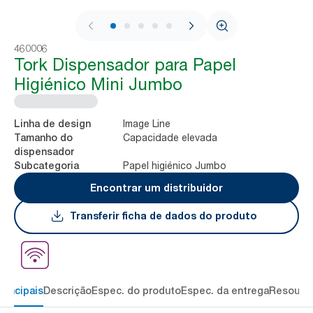
1 / 8
460006
Tork Dispensador para Papel
Higiénico Mini Jumbo
Image Line
Linha de design
Capacidade elevada
Tamanho do
dispensador
Papel higiénico Jumbo
Subcategoria
Encontrar um distribuidor
Transferir ficha de dados do produto
rincipais
Descrição
Espec. do produto
Espec. da entrega
Resourc