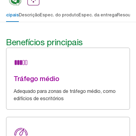
rincipais
Descrição
Espec. do produto
Espec. da entrega
Resourc
Benefícios principais
Tráfego médio
Adequado para zonas de tráfego médio, como
edifícios de escritórios