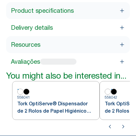
Product specifications
Delivery details
Resources
Avaliações
You might also be interested in...
558041
558042
Tork OptiServe® Dispensador
Tork OptiSe
de 2 Rolos de Papel Higiénico
de 2 Rolos de
Sem Núcleo
Sem Núcleo