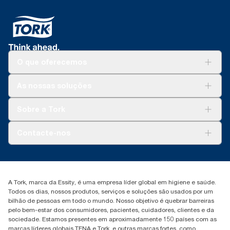
O que oferecemos
Soluções
As nossas soluções
Sustentabilidade
Tork Clean Care
Tork Vision Limpeza
Sobre a Tork
AD-a-Glance
Tork PaperCircle
Sobre nós
Contacte-nos
Histórias de sucesso
marketing.iberia@essity.com
+351 218 985 110
Encontre o seu distribuidor
A Tork, marca da Essity, é uma empresa líder global em higiene e saúde.
Todos os dias, nossos produtos, serviços e soluções são usados por um
bilhão de pessoas em todo o mundo. Nosso objetivo é quebrar barreiras
pelo bem-estar dos consumidores, pacientes, cuidadores, clientes e da
sociedade. Estamos presentes em aproximadamente 150 países com as
marcas líderes globais TENA e Tork, e outras marcas fortes, como