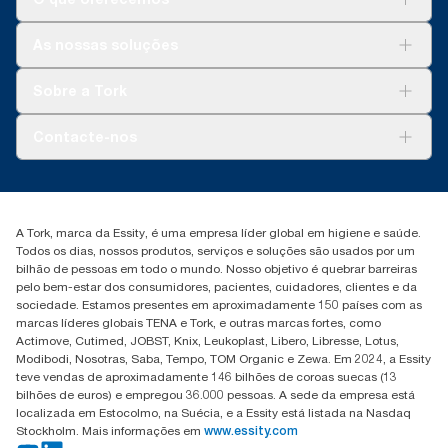
ClimatePartner: www.climate-id.com/en-gb/9VIUDN
**
Soluções
Representa a gama de recargas do Tork OptiServe® na
As nossas soluções
Europa por ocasião de utilização. Com base em avaliações de
Sustentabilidade
ciclo de vida (ACV) revistas por uma entidade externa que
Tork Clean Care
Tork Vision Limpeza
Sobre a Tork
abrangem todos os escalões de qualidade das recargas
AD-a-Glance
combinados com dados de consumo. Porque estes dados são
Tork PaperCircle
uma média do sistema, não se destinam a ser utilizados nos
Sobre nós
Contacte-nos
relatórios sobre a pegada de carbono para artigos específicos
Histórias de sucesso
ou consumo.
marketing.iberia@essity.com
+351 218 985 110
Encontre o seu distribuidor
A Tork, marca da Essity, é uma empresa líder global em higiene e saúde.
Todos os dias, nossos produtos, serviços e soluções são usados por um
bilhão de pessoas em todo o mundo. Nosso objetivo é quebrar barreiras
pelo bem-estar dos consumidores, pacientes, cuidadores, clientes e da
sociedade. Estamos presentes em aproximadamente 150 países com as
marcas líderes globais TENA e Tork, e outras marcas fortes, como
Actimove, Cutimed, JOBST, Knix, Leukoplast, Libero, Libresse, Lotus,
Modibodi, Nosotras, Saba, Tempo, TOM Organic e Zewa. Em 2024, a Essity
teve vendas de aproximadamente 146 bilhões de coroas suecas (13
bilhões de euros) e empregou 36.000 pessoas. A sede da empresa está
localizada em Estocolmo, na Suécia, e a Essity está listada na Nasdaq
Stockholm. Mais informações em
www.essity.com