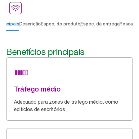
rincipais
Descrição
Espec. do produto
Espec. da entrega
Resourc
Benefícios principais
Tráfego médio
Adequado para zonas de tráfego médio, como
edifícios de escritórios