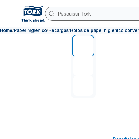
/
/
/
Home
Papel higiénico
Recargas
Rolos de papel higiénico conve
1 of 3