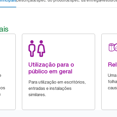
rincipais
Descrição
Espec. do produto
Espec. da entrega
Resourc
ais
Utilização para o
Re
público em geral
e
Uma 
folh
Para utilização em escritórios,
tos
caus
entradas e instalações
s
similares.