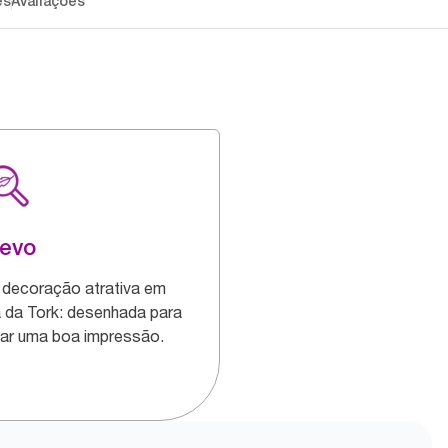
es
Avaliações
levo
decoração atrativa em
a da Tork: desenhada para
ar uma boa impressão.