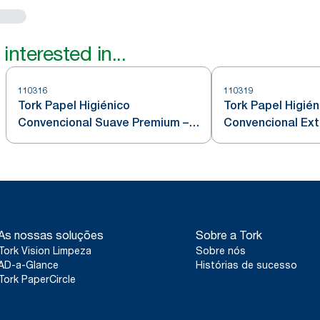
interested in...
110316
110319
Tork Papel Higiénico
Tork Papel Higién
Convencional Suave Premium – 3
Convencional Ext
Folhas
“Aquatube” - 3 F
As nossas soluções
Sobre a Tork
Tork Vision Limpeza
Sobre nós
AD-a-Glance
Histórias de sucesso
Tork PaperCircle