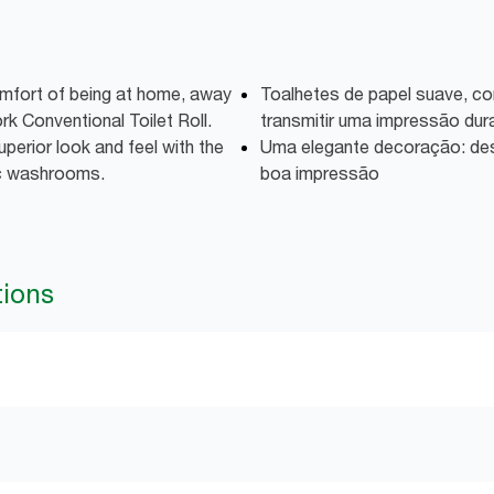
omfort of being at home, away
Toalhetes de papel suave, com
k Conventional Toilet Roll.
transmitir uma impressão dur
uperior look and feel with the
Uma elegante decoração: de
ic washrooms.
boa impressão
tions