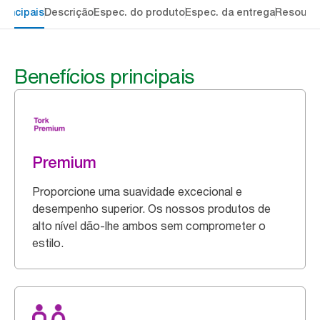
rincipais
Descrição
Espec. do produto
Espec. da entrega
Resourc
Benefícios principais
Premium
Proporcione uma suavidade excecional e
desempenho superior. Os nossos produtos de
alto nível dão-lhe ambos sem comprometer o
estilo.