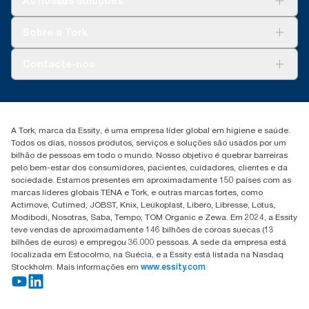
As nossas soluções
Sustentabilidade
Tork Clean Care
Tork Vision Limpeza
Sobre a Tork
AD-a-Glance
Tork PaperCircle
Sobre nós
Contacte-nos
Histórias de sucesso
marketing.iberia@essity.com
+351 218 985 110
Encontre o seu distribuidor
A Tork, marca da Essity, é uma empresa líder global em higiene e saúde.
Todos os dias, nossos produtos, serviços e soluções são usados por um
bilhão de pessoas em todo o mundo. Nosso objetivo é quebrar barreiras
pelo bem-estar dos consumidores, pacientes, cuidadores, clientes e da
sociedade. Estamos presentes em aproximadamente 150 países com as
marcas líderes globais TENA e Tork, e outras marcas fortes, como
Actimove, Cutimed, JOBST, Knix, Leukoplast, Libero, Libresse, Lotus,
Modibodi, Nosotras, Saba, Tempo, TOM Organic e Zewa. Em 2024, a Essity
teve vendas de aproximadamente 146 bilhões de coroas suecas (13
bilhões de euros) e empregou 36.000 pessoas. A sede da empresa está
localizada em Estocolmo, na Suécia, e a Essity está listada na Nasdaq
Stockholm. Mais informações em
www.essity.com