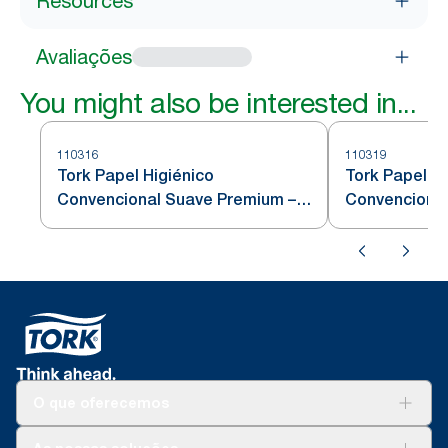
Resources
Avaliações
You might also be interested in...
110316
110319
Tork Papel Higiénico
Tork Papel Hi
Convencional Suave Premium – 3
Convencional
Folhas
“Aquatube” -
O que oferecemos
Soluções