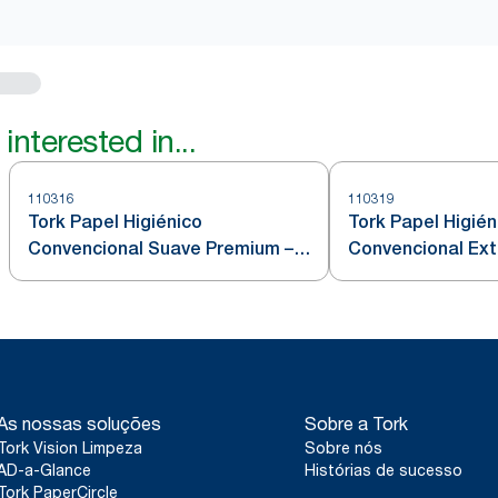
interested in...
110316
110319
Tork Papel Higiénico
Tork Papel Higién
Convencional Suave Premium – 3
Convencional Ext
Folhas
“Aquatube” - 3 F
As nossas soluções
Sobre a Tork
Tork Vision Limpeza
Sobre nós
AD-a-Glance
Histórias de sucesso
Tork PaperCircle