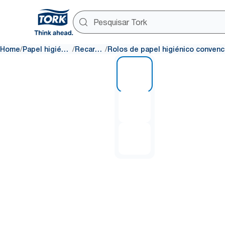
/
/
/
Home
Papel higiénico
Recargas
1 of 3