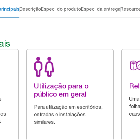
rincipais
Descrição
Espec. do produto
Espec. da entrega
Resourc
ais
Utilização para o
Re
público em geral
e
Uma 
folh
Para utilização em escritórios,
tos
caus
entradas e instalações
s
similares.