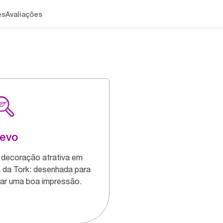
es
Avaliações
levo
decoração atrativa em
a da Tork: desenhada para
ar uma boa impressão.