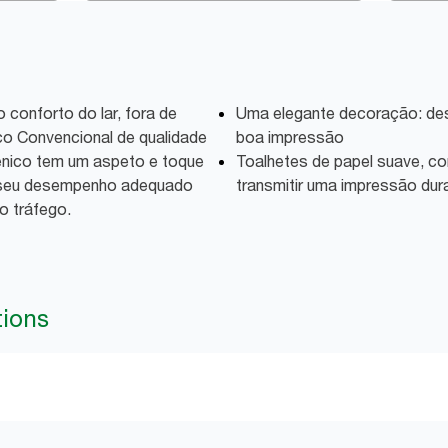
 conforto do lar, fora de
Uma elegante decoração: de
co Convencional de qualidade
boa impressão
énico tem um aspeto e toque
Toalhetes de papel suave, com
o seu desempenho adequado
transmitir uma impressão dur
o tráfego.
tions