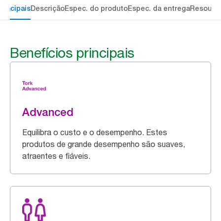
rincipais
Descrição
Espec. do produto
Espec. da entrega
Resourc
Benefícios principais
Advanced
Equilibra o custo e o desempenho. Estes
produtos de grande desempenho são suaves,
atraentes e fiáveis.