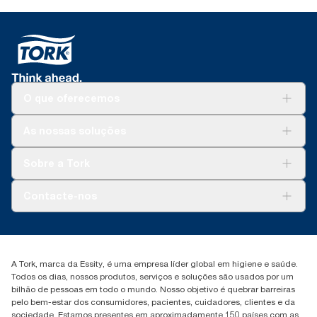
O que oferecemos
Soluções
As nossas soluções
Sustentabilidade
Tork Clean Care
Tork Vision Limpeza
Sobre a Tork
AD-a-Glance
Tork PaperCircle
Sobre nós
Contacte-nos
Histórias de sucesso
marketing.iberia@essity.com
+351 218 985 110
Encontre o seu distribuidor
A Tork, marca da Essity, é uma empresa líder global em higiene e saúde.
Todos os dias, nossos produtos, serviços e soluções são usados por um
bilhão de pessoas em todo o mundo. Nosso objetivo é quebrar barreiras
pelo bem-estar dos consumidores, pacientes, cuidadores, clientes e da
sociedade. Estamos presentes em aproximadamente 150 países com as