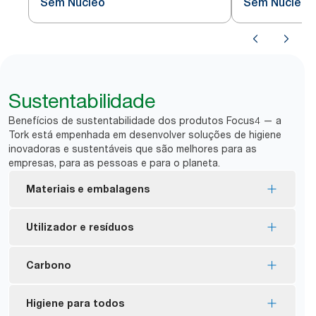
Sem Núcleo
Sem Núcleo N
Sustentabilidade
Benefícios de sustentabilidade dos produtos Focus4 — a
Tork está empenhada em desenvolver soluções de higiene
inovadoras e sustentáveis que são melhores para as
empresas, para as pessoas e para o planeta.
Materiais e embalagens
Recargas com certificação FSC® – feitas com
Utilizador e resíduos
fibras de origem responsável.
Os produtos Tork Natural são fabricados com
Sem núcleo e sem embalagem significa menos
Carbono
fibras 100% recicladas. Entre 30 a 70% das fibras
*
desperdício.
são provenientes de fontes alternativas como
Os dispensadores bloqueiam o acesso ao novo
Dispensadores neutros em carbono certificados
Higiene para todos
embalagens de bebidas e caixas de cartão.
rolo até o primeiro rolo ter sido utilizado,
disponíveis – produzidos com eletricidade