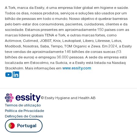
Encontre o seu distribuidor
A Tork, marca da Essity, é uma empresa líder global em higiene e saúde.
Todos os dias, nossos produtos, serviços e soluções são usados por um
bilhão de pessoas em todo o mundo. Nosso objetivo é quebrar barreiras
pelo bem-estar dos consumidores, pacientes, cuidadores, clientes e da
sociedade. Estamos presentes em aproximadamente 150 países com as
marcas líderes globais TENA e Tork, e outras marcas fortes, como
Actimove, Cutimed, JOBST, Knix, Leukoplast, Libero, Libresse, Lotus,
Modibodi, Nosotras, Saba, Tempo, TOM Organic e Zewa. Em 2024, a Essity
teve vendas de aproximadamente 146 bilhões de coroas suecas (13
bilhões de euros) e empregou 36.000 pessoas. A sede da empresa está
localizada em Estocolmo, na Suécia, e a Essity está listada na Nasdaq
Stockholm. Mais informações em
www.essity.com
© Essity Hygiene and Health AB
Termos de utilização
Política de Privacidade
Definições de Cookies
Portugal