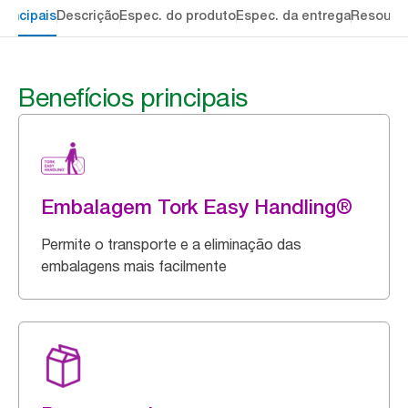
rincipais
Descrição
Espec. do produto
Espec. da entrega
Resourc
Benefícios principais
Embalagem Tork Easy Handling®
Permite o transporte e a eliminação das
embalagens mais facilmente