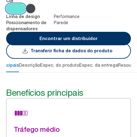
Cor
Performance
Linha de design
Parede
Posicionamento de
dispensadores
Encontrar um distribuidor
Transferir ficha de dados do produto
rincipais
Descrição
Espec. do produto
Espec. da entrega
Resourc
Benefícios principais
Tráfego médio