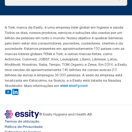
Histórias de sucesso
marketing.iberia@essity.com
+351 218 985 110
Encontre o seu distribuidor
A Tork, marca da Essity, é uma empresa líder global em higiene e saúde.
Todos os dias, nossos produtos, serviços e soluções são usados por um
bilhão de pessoas em todo o mundo. Nosso objetivo é quebrar barreiras
pelo bem-estar dos consumidores, pacientes, cuidadores, clientes e da
sociedade. Estamos presentes em aproximadamente 150 países com as
marcas líderes globais TENA e Tork, e outras marcas fortes, como
Actimove, Cutimed, JOBST, Knix, Leukoplast, Libero, Libresse, Lotus,
Modibodi, Nosotras, Saba, Tempo, TOM Organic e Zewa. Em 2024, a Essity
teve vendas de aproximadamente 146 bilhões de coroas suecas (13
bilhões de euros) e empregou 36.000 pessoas. A sede da empresa está
localizada em Estocolmo, na Suécia, e a Essity está listada na Nasdaq
Stockholm. Mais informações em
www.essity.com
© Essity Hygiene and Health AB
Termos de utilização
Política de Privacidade
Definições de Cookies