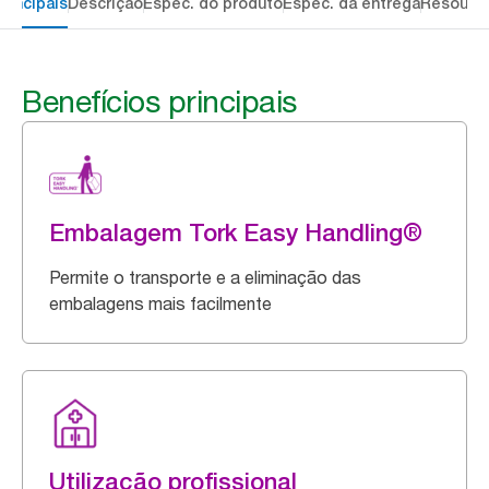
rincipais
Descrição
Espec. do produto
Espec. da entrega
Resourc
Benefícios principais
Embalagem Tork Easy Handling®
Permite o transporte e a eliminação das
embalagens mais facilmente
Utilização profissional