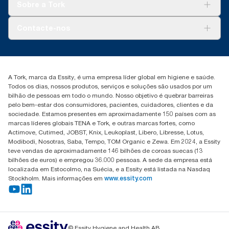
Tork Vision Limpeza
os escalões de qualidade das recargas. Porque estes dados
Sobre a Tork
AD-a-Glance
são uma média do sistema, não se destinam a ser utilizados
nos relatórios sobre a pegada de carbono para artigos
*
Tork PaperCircle
Panel test conducted by Swerea Research Institute, Sweden,
Sobre nós
Contacte-nos
específicos ou consumo.
2014. Rental cloths, cotton rags and mixed rags were
Histórias de sucesso
compared to Tork Heavy-Duty Cleaning Cloths
marketing.iberia@essity.com
+351 218 985 110
Encontre o seu distribuidor
A Tork, marca da Essity, é uma empresa líder global em higiene e saúde.
Todos os dias, nossos produtos, serviços e soluções são usados por um
bilhão de pessoas em todo o mundo. Nosso objetivo é quebrar barreiras
pelo bem-estar dos consumidores, pacientes, cuidadores, clientes e da
sociedade. Estamos presentes em aproximadamente 150 países com as
marcas líderes globais TENA e Tork, e outras marcas fortes, como
Actimove, Cutimed, JOBST, Knix, Leukoplast, Libero, Libresse, Lotus,
Modibodi, Nosotras, Saba, Tempo, TOM Organic e Zewa. Em 2024, a Essity
teve vendas de aproximadamente 146 bilhões de coroas suecas (13
bilhões de euros) e empregou 36.000 pessoas. A sede da empresa está
localizada em Estocolmo, na Suécia, e a Essity está listada na Nasdaq
Stockholm. Mais informações em
www.essity.com
© Essity Hygiene and Health AB