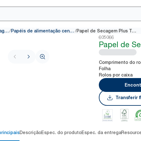
/
/
Papéis de remoção e secagem
Papéis de alimentação central
Papel de Secagem Plus Tork
605066
Papel de S
Comprimento do ro
Folha
Rolos por caixa
Encont
Transferir
rincipais
Descrição
Espec. do produto
Espec. da entrega
Resourc