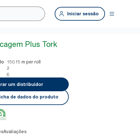
Iniciar sessão
ecagem Plus Tork
150.15 m per roll
lo
2
6
rar um distribuidor
 ficha de dados do produto
es
Avaliações