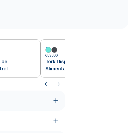
659000
6
 de
Tork Dispensador de
tral
Alimentação Central