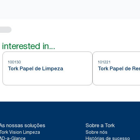
interested in...
100130
101221
Tork Papel de Limpeza
Tork Papel de R
As nossas soluções
Sobre a Tork
Tork Vision Limpeza
Sobre nós
AD-a-Glance
Histórias de sucesso