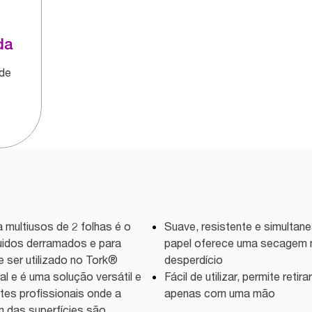
da
de
multiusos de 2 folhas é o
Suave, resistente e simultan
quidos derramados e para
papel oferece uma secagem 
 ser utilizado no Tork®
desperdício
l e é uma solução versátil e
Fácil de utilizar, permite reti
tes profissionais onde a
apenas com uma mão
 das superfícies são