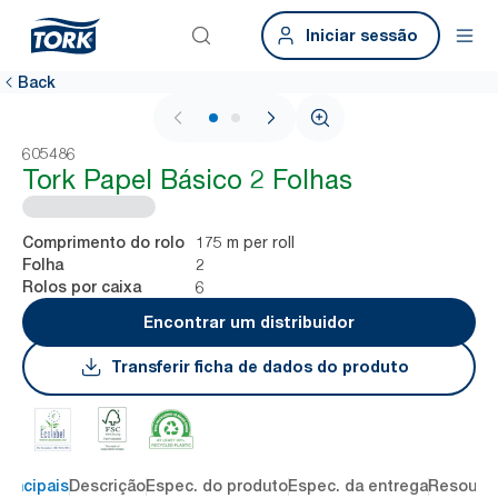
Iniciar sessão
Back
1 / 2
605486
Tork Papel Básico 2 Folhas
175 m per roll
Comprimento do rolo
2
Folha
6
Rolos por caixa
Encontrar um distribuidor
Transferir ficha de dados do produto
rincipais
Descrição
Espec. do produto
Espec. da entrega
Resourc