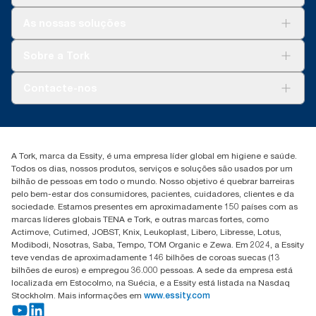
Soluções
As nossas soluções
Sustentabilidade
Tork Clean Care
Tork Vision Limpeza
Sobre a Tork
AD-a-Glance
Tork PaperCircle
Sobre nós
Contacte-nos
Histórias de sucesso
marketing.iberia@essity.com
+351 218 985 110
Encontre o seu distribuidor
A Tork, marca da Essity, é uma empresa líder global em higiene e saúde.
Todos os dias, nossos produtos, serviços e soluções são usados por um
bilhão de pessoas em todo o mundo. Nosso objetivo é quebrar barreiras
pelo bem-estar dos consumidores, pacientes, cuidadores, clientes e da
sociedade. Estamos presentes em aproximadamente 150 países com as
marcas líderes globais TENA e Tork, e outras marcas fortes, como
Actimove, Cutimed, JOBST, Knix, Leukoplast, Libero, Libresse, Lotus,
Modibodi, Nosotras, Saba, Tempo, TOM Organic e Zewa. Em 2024, a Essity
teve vendas de aproximadamente 146 bilhões de coroas suecas (13
bilhões de euros) e empregou 36.000 pessoas. A sede da empresa está
localizada em Estocolmo, na Suécia, e a Essity está listada na Nasdaq
Stockholm. Mais informações em
www.essity.com