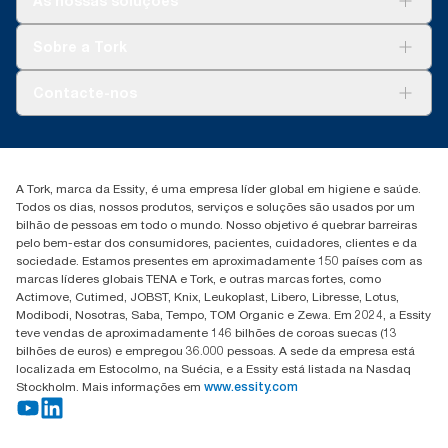
As nossas soluções
Sustentabilidade
Tork Clean Care
Tork Vision Limpeza
Sobre a Tork
AD-a-Glance
Tork PaperCircle
Sobre nós
Contacte-nos
Histórias de sucesso
marketing.iberia@essity.com
+351 218 985 110
Encontre o seu distribuidor
A Tork, marca da Essity, é uma empresa líder global em higiene e saúde.
Todos os dias, nossos produtos, serviços e soluções são usados por um
bilhão de pessoas em todo o mundo. Nosso objetivo é quebrar barreiras
pelo bem-estar dos consumidores, pacientes, cuidadores, clientes e da
sociedade. Estamos presentes em aproximadamente 150 países com as
marcas líderes globais TENA e Tork, e outras marcas fortes, como
Actimove, Cutimed, JOBST, Knix, Leukoplast, Libero, Libresse, Lotus,
Modibodi, Nosotras, Saba, Tempo, TOM Organic e Zewa. Em 2024, a Essity
teve vendas de aproximadamente 146 bilhões de coroas suecas (13
bilhões de euros) e empregou 36.000 pessoas. A sede da empresa está
localizada em Estocolmo, na Suécia, e a Essity está listada na Nasdaq
Stockholm. Mais informações em
www.essity.com