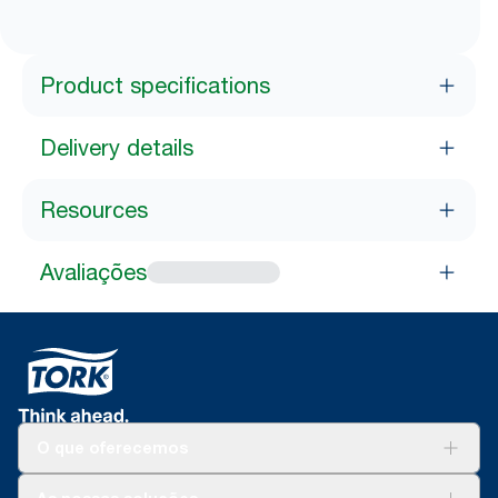
Product specifications
Delivery details
Resources
Avaliações
O que oferecemos
Soluções