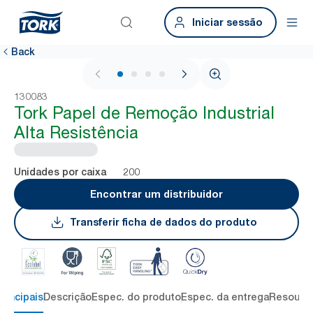
Iniciar sessão
Back
1 / 4
130083
Tork Papel de Remoção Industrial
Alta Resistência
200
Unidades por caixa
Encontrar um distribuidor
Transferir ficha de dados do produto
rincipais
Descrição
Espec. do produto
Espec. da entrega
Resourc