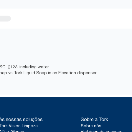
ISO16128, including water
Soap vs Tork Liquid Soap in an Elevation dispenser
As nossas soluções
Sobre a Tork
Tork Vision Limpeza
Sobre nós
AD-a-Glance
Histórias de sucesso