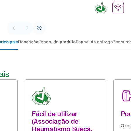
rincipais
Descrição
Espec. do produto
Espec. da entrega
Resourc
ais
Fácil de utilizar
Pod
(Associação de
O me
Reumatismo Sueca,