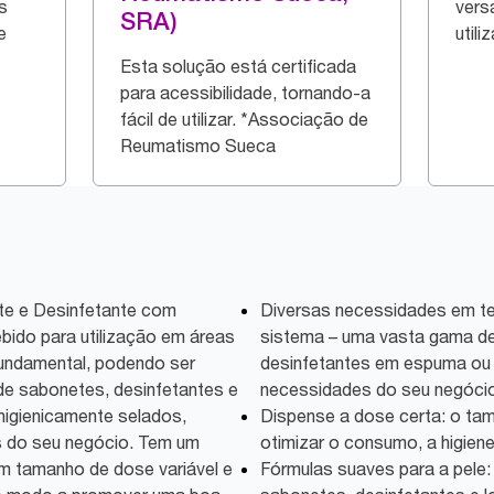
s
versá
SRA)
e
utili
Esta solução está certificada
para acessibilidade, tornando-a
fácil de utilizar. *Associação de
Reumatismo Sueca
te e Desinfetante com
Diversas necessidades em t
bido para utilização em áreas
sistema – uma vasta gama de
 fundamental, podendo ser
desinfetantes em espuma ou 
de sabonetes, desinfetantes e
necessidades do seu negócio 
higienicamente selados,
Dispense a dose certa: o tam
 do seu negócio. Tem um
otimizar o consumo, a higiene 
com tamanho de dose variável e
Fórmulas suaves para a pele