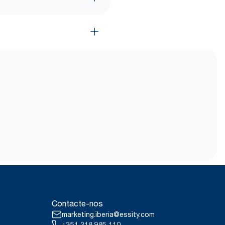
Contacte-nos
marketing.iberia@essity.com
+351 218 985 110