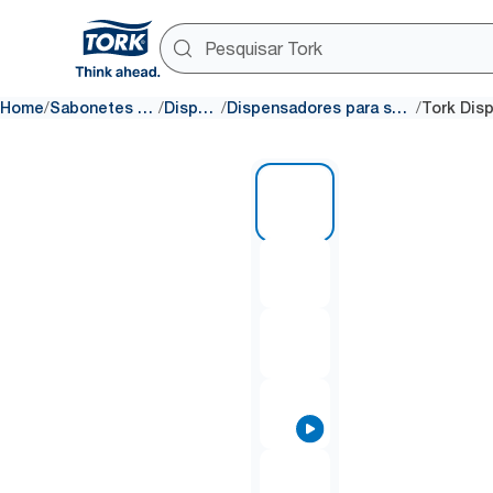
/
/
/
/
Home
Sabonetes e Desinfetantes
Dispensadores
Dispensadores para sabonetes e desinfetantes
1 of 7