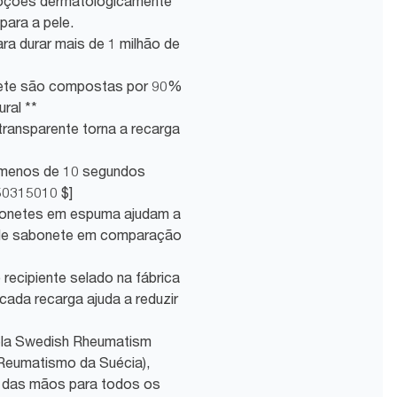
loções dermatologicamente
ara a pele.
ara durar mais de 1 milhão de
nete são compostas por 90%
ral **
 transparente torna a recarga
 menos de 10 segundos
50315010 $]
bonetes em espuma ajudam a
 de sabonete em comparação
recipiente selado na fábrica
ada recarga ajuda a reduzir
o pela Swedish Rheumatism
Reumatismo da Suécia),
 das mãos para todos os