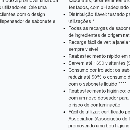
” de modo a promover uma boa
sabonetes, desinfetantes e 
utilizadores. Crie uma
testados, com pH adequado p
clientes com o design
Distribuição fiável: testado p
dispensador de sabonete e
utilizações *
Todas as recargas de sabo
de ingredientes de origem natu
Recarga fácil de ver: a janela
sempre visível
Reabastecimento rápido em
Servem até 1650 visitantes [
Consumo controlado: os sa
reduzir até 50% o consumo
com o sabonete líquido ****
Reabastecimento higiénico: o 
com um novo doseador para c
o risco de contaminação
Fácil de utilizar: certificad
Association (Associação de 
promovendo uma boa higiene